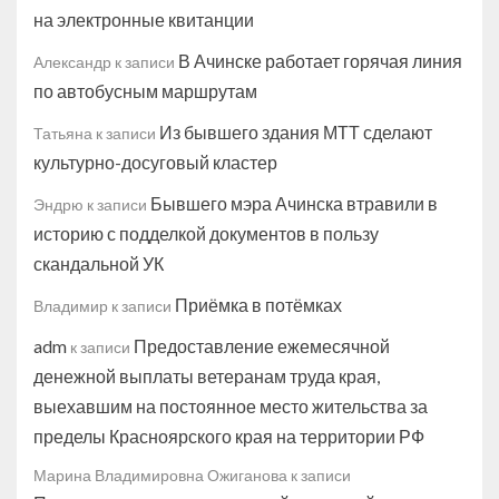
на электронные квитанции
В Ачинске работает горячая линия
Александр
к записи
по автобусным маршрутам
Из бывшего здания МТТ сделают
Татьяна
к записи
культурно-досуговый кластер
Бывшего мэра Ачинска втравили в
Эндрю
к записи
историю с подделкой документов в пользу
скандальной УК
Приёмка в потёмках
Владимир
к записи
adm
Предоставление ежемесячной
к записи
денежной выплаты ветеранам труда края,
выехавшим на постоянное место жительства за
пределы Красноярского края на территории РФ
Марина Владимировна Ожиганова
к записи