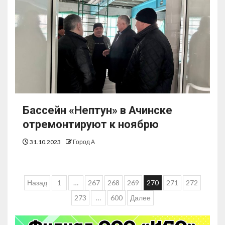
Бассейн «Нептун» в Ачинске
отремонтируют к ноябрю
31.10.2023
Город А
Назад
1
…
267
268
269
270
271
272
273
…
600
Далее