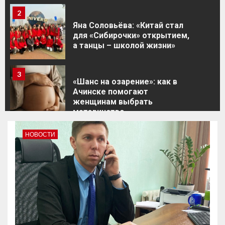
2
Яна Соловьёва: «Китай стал
для «Сибирочки» открытием,
а танцы – школой жизни»
3
«Шанс на озарение»: как в
Ачинске помогают
женщинам выбрать
материнство
НОВОСТИ
4
Ольга Слободян: «Несмотря
на появления домовых чатов
в МАХе, заявки от жителей
там приниматься не будут»
5
«Мир спасут любовь и…
песня!»: актёры ачинского
драмтеатра провели