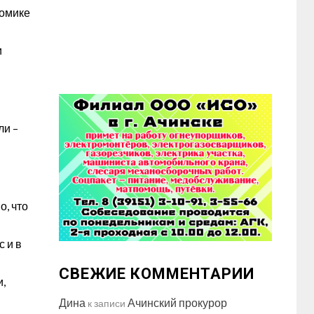
номике
и
ли –
о, что
с и в
СВЕЖИЕ КОММЕНТАРИИ
и,
Дина
Ачинский прокурор
к записи