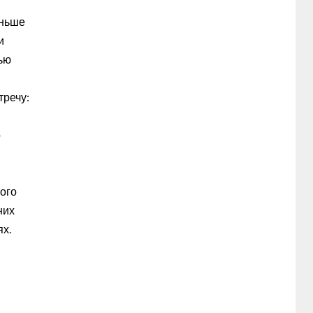
аньше
и
лью
тречу:
о
ого
них
ях.