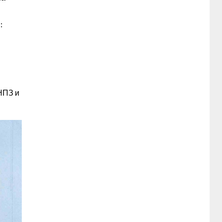
:
НПЗ и