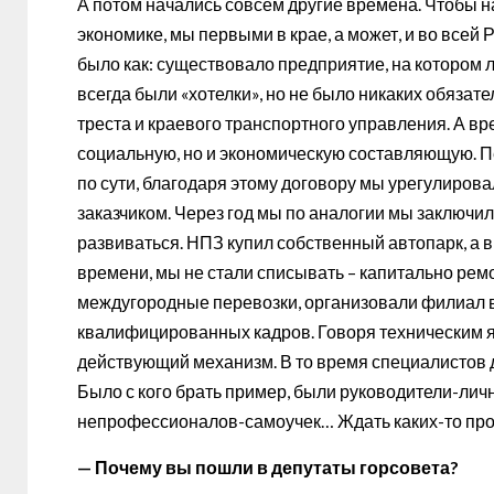
А потом начались совсем другие времена. Чтобы н
экономике, мы первыми в крае, а может, и во всей
было как: существовало предприятие, на котором л
всегда были «хотелки», но не было никаких обязате
треста и краевого транспортного управления. А вр
социальную, но и экономическую составляющую. П
по сути, благодаря этому договору мы урегулирова
заказчиком. Через год мы по аналогии мы заключи
развиваться. НПЗ купил собственный автопарк, а
времени, мы не стали списывать – капитально рем
междугородные перевозки, организовали филиал в 
квалифицированных кадров. Говоря техническим яз
действующий механизм. В то время специалистов д
Было с кого брать пример, были руководители-личн
непрофессионалов-самоучек… Ждать каких-то прор
— Почему вы пошли в депутаты горсовета?