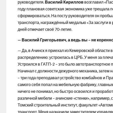
руководителя.
Василий Кириллов
возглавил «Пас
году плановая советская экономика уже трещала п
сформироваться. На посту руководителя он пробыл
транспорта, награждённый медалью «За заслуги в 
дней отмечает своё 70-летие.
— Василий Григорьевич, а ведь вы – не коренн
— Да, в Ачинск я приехал из Кемеровской области в
распределению: устроилась в ЦРБ. У меня за плеча
Устроился в ГАТП-2 – это было автотранспортное 
Начинал с должности дежурного механика, затем н
– три года преподавал устройство комбайнов и Пр
самого себя попал на мебельную фабрику, главным
ничего не понимал, но быстро освоился и проработ
различной мебели – ачинские «стенки», например, 
Томский строительный институт, факультет «Автом
транспорт. Меня назначили заместителем управля