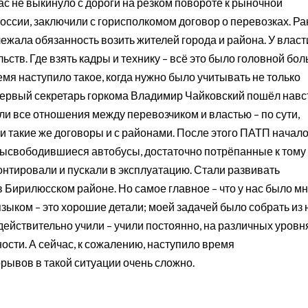
ас не выкинуло с дороги на резком повороте к рыночной
 России, заключили с горисполкомом договор о перевозках. Р
ежала обязанность возить жителей города и района. У власт
льств. Где взять кадры и технику – всё это было головной бо
емя наступило такое, когда нужно было учитывать не только
ервый секретарь горкома Владимир Чайковский пошёл навс
ли все отношения между перевозчиком и властью – по сути,
ли такие же договоры и с районами. После этого ПАТП начал
 высвободившиеся автобусы, достаточно потрёпанные к тому
онтировали и пускали в эксплуатацию. Стали развивать
Бирилюсском районе. Но самое главное – что у нас было мн
ыком – это хорошие детали; моей задачей было собрать из 
ействительно учили – учили постоянно, на различных уровн
ости. А сейчас, к сожалению, наступило время
ывов в такой ситуации очень сложно.