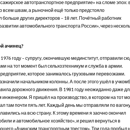
сажирское автотранспортное предприятие» на сломе эпох: 
о всем швам, а рыночной ещё только предстояло
 больше других директоров – 18 лет. Почётный работник
развитии автомобильного транспорта России», через нескол
ой ачинец?
 1976 году – супругу, окончившую мединститут, отправили сю
ми на тот момент был сельхозтехникум и служба в армии.
предприятие, которое занималось грузовыми перевозками.
азначили начальником колонны. А после этого ушёл в учком
авила дорожного движения. В 1981 году неожиданно даже дл
 инженером. Я пришёл на производство, в котором на тот м
ал там почти пять лет. Каждый день мы отправляли по вагон
славились на всю страну. К этому времени я заочно окончил
обили и автомобильное хозяйство», и решил вернуться в
ющего «Ачинским транспортным трестом». Три года пробыл 