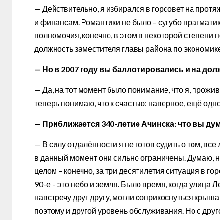
— Действительно, я избирался в горсовет на протя
и финансам. Романтики не было – сугубо прагматик
полномочия, конечно, в этом в некоторой степени
должность заместителя главы района по экономике
— Но в 2007 году вы баллотировались и на до
— Да, на тот момент было понимание, что я, прожив 
теперь понимаю, что к счастью: наверное, ещё одно
— Приближается 340-летие Ачинска: что вы дум
— В силу отдалённости я не готов судить о том, все
в данный момент они сильно ограничены. Думаю, нуж
целом – конечно, за три десятилетия ситуация в г
90-е – это небо и земля. Было время, когда улица
навстречу друг другу, могли соприкоснуться крыша
поэтому и другой уровень обслуживания. Но с дру