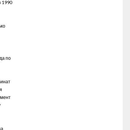
в 1990
ько
да по
бинат
я
омент
у
на