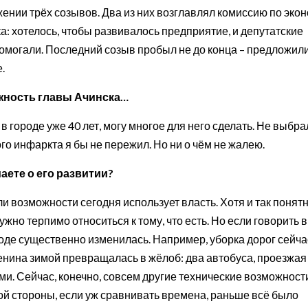
жении трёх созывов. Два из них возглавлял комиссию по эко
а: хотелось, чтобы развивалось предприятие, и депутатские
 помогали. Последний созыв пробыл не до конца – предложил
.
лжность главы Ачинска…
в городе уже 40 лет, могу многое для него сделать. Не выбра
го инфаркта я бы не пережил. Но ни о чём не жалею.
аете о его развитии?
 ли возможности сегодня использует власть. Хотя и так понятн
но терпимо относиться к тому, что есть. Но если говорить в
ороде существенно изменилась. Например, уборка дорог сейча
 Ленина зимой превращалась в жёлоб: два автобуса, проезжая
ми. Сейчас, конечно, совсем другие технические возможност
гой стороны, если уж сравнивать времена, раньше всё было