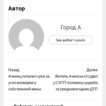
Автор
Город А
See author's posts
Назад
Далее
Ачинец получил срок за
Житель Ачинска отсудил
угон иномарки у
у САТП половину ущерба
собственной жены
за предновогоднее ДТП