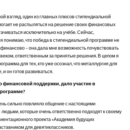
 мой взгляд, один из главных плюсов стипендиальной
могает не распыляться на решение своих финансовых
тачиваться исключительно на учёбе. Сейчас,
 я понимаю, что победа в стипендиальной программе не
 финансово – она дала мне возможность почувствовать
веком, ответственным за принятые решения. В целом я
программа для тех, кто уже осознал, что металлургия для
, и он готов развиваться.
о
финансовой поддержки, дало участие в
программе?
чень сильно повлияло общение с настоящими
людьми, которые очень ответственно подходят к своему
риентационного проекта «Академия будущих
 наставником для девятиклассников.