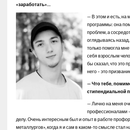
«заработать»…
— В этом и есть, на
программы: она по
проблем, а сосредо
оглядываясь назад,
только помогла мне
себя взрослым чело
бы сказал, что это 
него – это призвание
— Что тебе, помим
стипендиальной 
— Лично на меня о
профессионалами – 
делу. Очень интересным был и опыт в работе профо
металлургов», когда я и сам в каком-то смысле стал