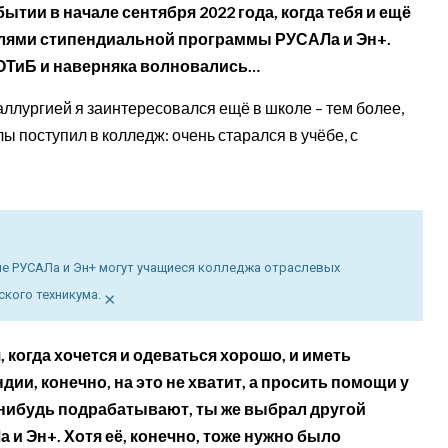
ытии в начале сентября 2022 года, когда тебя и ещё
лями стипендиальной программы РУСАЛа и Эн+.
КОТиБ и наверняка волновались…
аллургией я заинтересовался ещё в школе – тем более,
лы поступил в колледж: очень старался в учёбе, с
мме РУСАЛа и Эн+ могут учащиеся колледжа отраслевых
×
ского техникума.
, когда хочется и одеваться хорошо, и иметь
ии, конечно, на это не хватит, а просить помощи у
-нибудь подрабатывают, ты же выбрал другой
 и Эн+. Хотя её, конечно, тоже нужно было