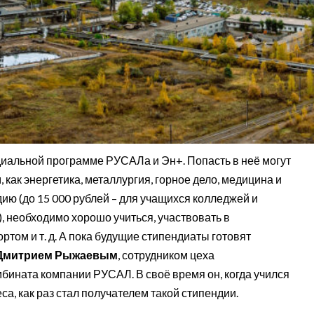
ндиальной программе РУСАЛа и Эн+. Попасть в неё могут
 как энергетика, металлургия, горное дело, медицина и
ию (до 15 000 рублей – для учащихся колледжей и
в), необходимо хорошо учиться, участвовать в
том и т. д. А пока будущие стипендиаты готовят
Дмитрием Рыжаевым
, сотрудником цеха
бината компании РУСАЛ. В своё время он, когда учился
а, как раз стал получателем такой стипендии.