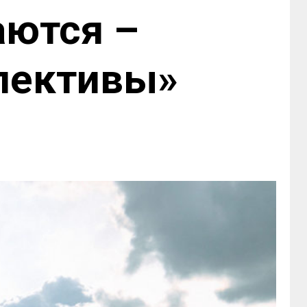
аются –
спективы»