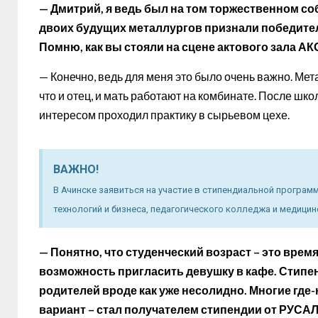
— Дмитрий, я ведь был на том торжественном соб
двоих будущих металлургов признали победите
Помню, как вы стояли на сцене актового зала А
— Конечно, ведь для меня это было очень важно. Мет
что и отец, и мать работают на комбинате. После шко
интересом проходил практику в сырьевом цехе.
ВАЖНО!
В Ачинске заявиться на участие в стипендиальной програ
технологий и бизнеса, педагогического колледжа и медицин
— Понятно, что студенческий возраст – это время
возможность пригласить девушку в кафе. Стипенд
родителей вроде как уже несолидно. Многие где
вариант – стал получателем стипендии от РУСАЛа