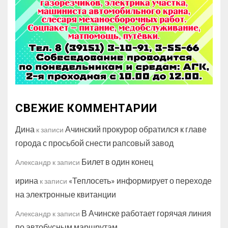
СВЕЖИЕ КОММЕНТАРИИ
Дина
Ачинский прокурор обратился к главе
к записи
города с просьбой снести рапсовый завод
Билет в один конец
Александр
к записи
ирина
«Теплосеть» информирует о переходе
к записи
на электронные квитанции
В Ачинске работает горячая линия
Александр
к записи
по автобусным маршрутам