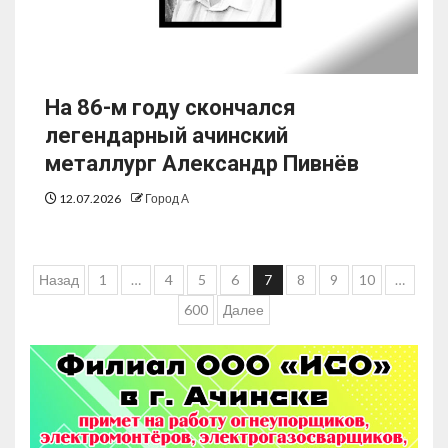
На 86-м году скончался
легендарный ачинский
металлург Александр Пивнёв
12.07.2026
Город А
Назад
1
…
4
5
6
7
8
9
10
…
600
Далее