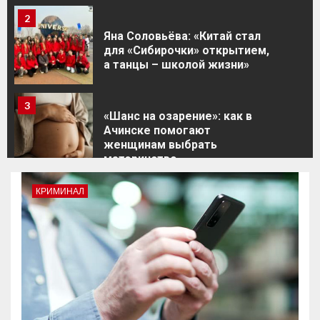
2
Яна Соловьёва: «Китай стал
для «Сибирочки» открытием,
а танцы – школой жизни»
3
«Шанс на озарение»: как в
Ачинске помогают
женщинам выбрать
материнство
КРИМИНАЛ
4
Ольга Слободян: «Несмотря
на появления домовых чатов
в МАХе, заявки от жителей
там приниматься не будут»
5
«Мир спасут любовь и…
песня!»: актёры ачинского
драмтеатра провели