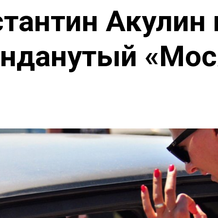
тантин Акулин 
онданутый «Мос