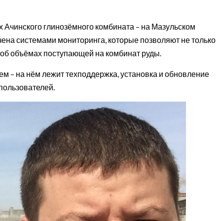
ах Ачинского глинозёмного комбината – на Мазульском
чена системами мониторинга, которые позволяют не только
 об объёмах поступающей на комбинат руды.
м – на нём лежит техподдержка, установка и обновление
пользователей.