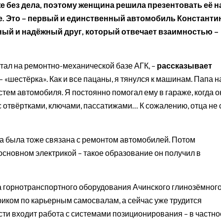
же без дела, поэтому женщина решила презентовать её на
ке. Это – первый и единственный автомобиль Константи
ый и надёжный друг, который отвечает взаимностью –
отал на ремонтно-механической базе АГК, –
рассказывает
 – «шестёрка». Как и все пацаны, я тянулся к машинам. Папа 
стем автомобиля. Я постоянно помогал ему в гараже, когда о
с отвёртками, ключами, пассатижами… К сожалению, отца не 
а была тоже связана с ремонтом автомобилей. Потом
основном электрикой – такое образование он получил в
а горнотранспортного оборудования Ачинского глинозёмног
иком по карьерным самосвалам, а сейчас уже трудится
сти входит работа с системами позиционирования – в частно