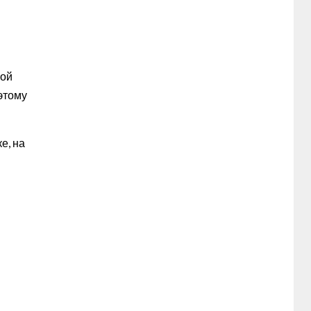
кой
этому
е, на