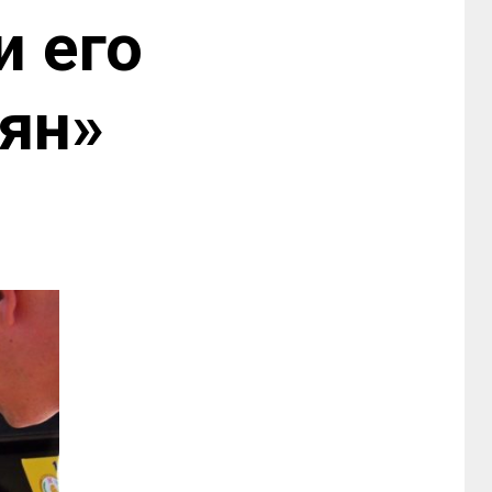
и его
ян»