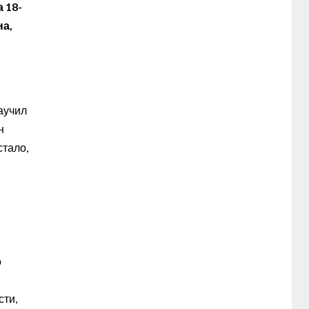
 18-
на,
научил
н
стало,
о
сти,