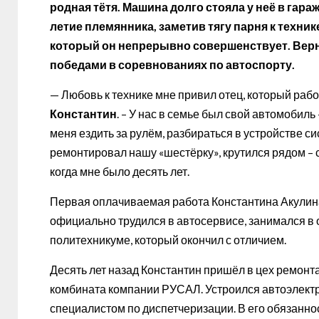
родная тётя. Машина долго стояла у неё в гара
летие племянника, заметив тягу парня к техни
который он непрерывно совершенствует. Верн
победами в соревнованиях по автоспорту.
— Любовь к технике мне привил отец, который раб
Константин
. – У нас в семье был свой автомобиль
меня ездить за рулём, разбираться в устройстве си
ремонтировал нашу «шестёрку», крутился рядом – 
когда мне было десять лет.
Первая оплачиваемая работа Константина Акулин
официально трудился в автосервисе, занимался в 
политехникуме, который окончил с отличием.
Десять лет назад Константин пришёл в цех ремонт
комбината компании РУСАЛ. Устроился автоэлектр
специалистом по диспетчеризации. В его обязанно