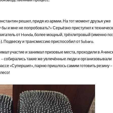
нстантин решил, придя из армии. На тот момент друзья уже
 бы и мне не попробовать?» Серьёзно приступил к техничес
двигатель от Honda, более мощный, трёхлитровый (именно по
). Подвеску и трансмиссию приспособил от Subaru.
мал участие и занимал призовые места, проходили в Ачинск
и – собирались такие же увлечённые люди и организовывали
лассе «Супершип», парню пришлось самим готовить резину –
лесо!