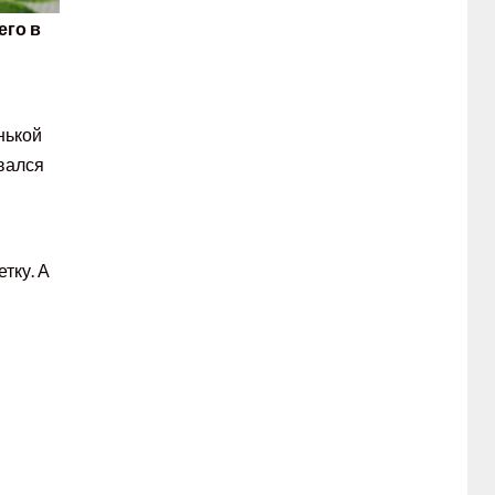
его в
нькой
ивался
тку. А