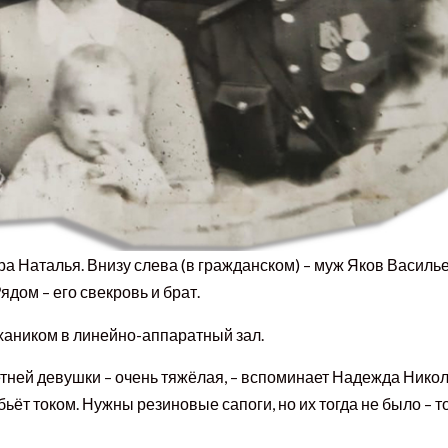
а Наталья. Внизу слева (в гражданском) – муж Яков Василь
ядом – его свекровь и брат.
хаником в линейно-аппаратный зал.
летней девушки – очень тяжёлая, – вспоминает Надежда Нико
ьёт током. Нужны резиновые сапоги, но их тогда не было – т