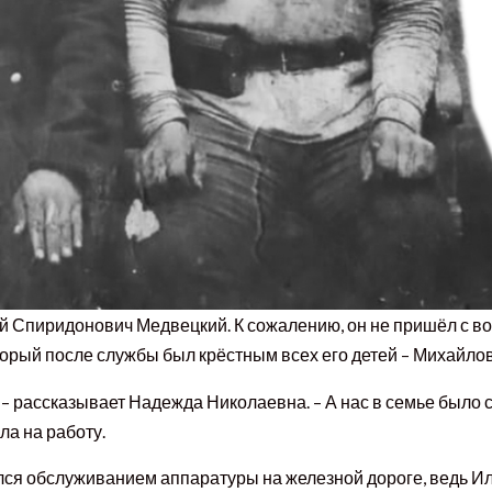
й Спиридонович Медвецкий. К сожалению, он не пришёл с в
который после службы был крёстным всех его детей – Михайло
 – рассказывает Надежда Николаевна. – А нас в семье было 
ла на работу.
лся обслуживанием аппаратуры на железной дороге, ведь И