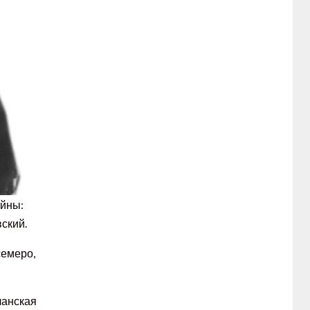
ойны:
вский.
семеро,
ланская