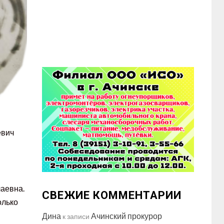
евич
лаевна.
СВЕЖИЕ КОММЕНТАРИИ
олько
Дина
Ачинский прокурор
к записи