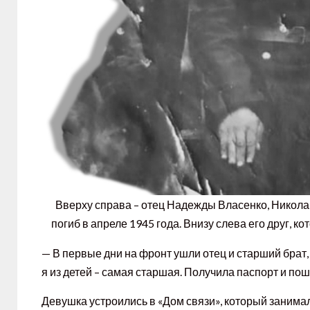
Вверху справа – отец Надежды Власенко, Никола
погиб в апреле 1945 года. Внизу слева его друг, 
— В первые дни на фронт ушли отец и старший брат,
я из детей – самая старшая. Получила паспорт и пош
Девушка устроились в «Дом связи», который занима