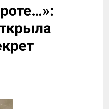
броте…»:
открыла
екрет