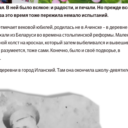
я. В ней было всякое: и радости, и печали. Но прежде вс
я за это время тоже пережила немало испытаний.
 отмечает вековой юбилей, родилась не в Ачинске – в деревне
иехали из Беларуси во времена столыпинской реформы. Мале
яной холст на кроснах, который затем выбеливался и вывеш
разумеется, тоже сами. Конечно, было и своё подворье, в
.
деревни в город Иланский. Там она окончила школу-девятиле