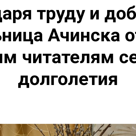
аря труду и до
ница Ачинска 
м читателям с
долголетия