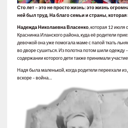
Сто лет – это не просто жизнь: это жизнь огромна
ней был труд. На благо семьи и страны, котора
Надежда Николаевна Власенко
, которая 12 июля
Краснинка Иланского района, куда её родители пр
девочкой она уже помогала маме с папой ткать льн
во дворе сушиться. Из полотна потом шили одежду – 
содержании которого дети также принимали участие
Надя была маленькой, когда родители переехали из 
вскоре – война…