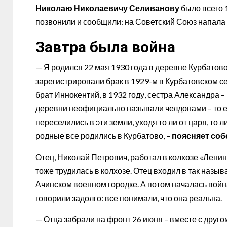
Николаю Николаевичу Селиванову
было всего 1
позвонили и сообщили: на Советский Союз напала
Завтра была война
— Я родился 22 мая 1930 года в деревне Курбатово
зарегистрировали брак в 1929-м в Курбатовском сел
брат Иннокентий, в 1932 году, сестра Александра –
деревни неофициально называли челдонами – то ес
переселились в эти земли, уходя то ли от царя, то л
родные все родились в Курбатово, –
поясняет соб
Отец, Николай Петрович, работал в колхозе «Ленинс
тоже трудилась в колхозе. Отец входил в так наз
Ачинском военном городке. А потом началась войн
говорили задолго: все понимали, что она реальна.
— Отца забрали на фронт 26 июня – вместе с друг