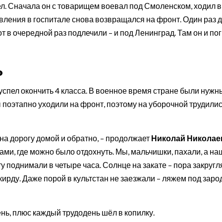
ел. Сначала он с товарищем воевал под Смоленском, ходил в
овления в госпитале снова возвращался на фронт. Один раз 
т в очередной раз подлечили – и под Ленинград. Там он и пог
ь
успел окончить 4 класса. В военное время стране были нужн
 поэтапно уходили на фронт, поэтому на уборочной трудили
на дорогу домой и обратно, – продолжает
Николай Николае
рами, где можно было отдохнуть. Мы, мальчишки, пахали, а на
у поднимали в четыре часа. Солнце на закате – пора закругл
кирду. Даже порой в культстан не заезжали – ляжем под зарод
нь, плюс каждый трудодень шёл в копилку.