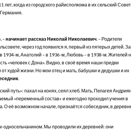
1 лет, когда из городского райисполкома в их сельский Совет
 Германия.
, –
начинает рассказ Николай Николаевич
. – Родители
ьсовете, через год появился я, первый из пятерых детей. За
 в 1934-м, Анатолий – в 1936-м, Любовь – в 1938-м. Жителей
ть «человек с Дона». Видно, в своё время наши предки
и от худой жизни. Но мои отец и мать, бабушки и дедушки и их
еседник
.
кий путь»: пахал на конях, сеял хлеб. Мать, Пелагея Андрия
ываемый «переменный состав» и ежегодно проходил учения в
а. О её возможном начале, признаётся собеседник, в деревн
ом-односельчанином. Мы проводили их деревней: они