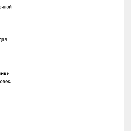
рочной
рдая
ник
и
овек.