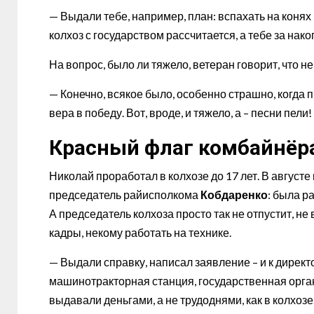
— Выдали тебе, например, план: вспахать на конях 
колхоз с государством рассчитается, а тебе за нак
На вопрос, было ли тяжело, ветеран говорит, что 
— Конечно, всякое было, особенно страшно, когда
вера в победу. Вот, вроде, и тяжело, а – песни пели
Красный флаг комбайнёр
Николай проработал в колхозе до 17 лет. В август
председатель райисполкома
Кобдаренко
: была р
А председатель колхоза просто так не отпустит, не
кадры, некому работать на технике.
— Выдали справку, написал заявление – и к директ
машинотракторная станция, государственная орган
выдавали деньгами, а не трудоднями, как в колхозе