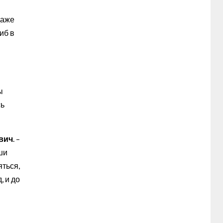
даже
иб в
ы
сь
вич
. –
ши
яться,
, и до