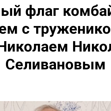
ый флаг комба
ем с труженик
 Николаем Нико
Селивановым