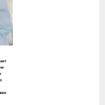
кает
че
е
о
ких-