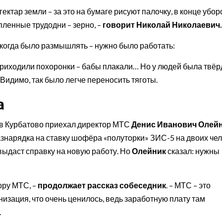
гектар земли – за это на бумаге рисуют палочку, в конце убо
опленные трудодни – зерно, –
говорит Николай Николаевич.
некогда было размышлять – нужно было работать:
 приходили похоронки – бабы плакали… Но у людей была твё
! Видимо, так было легче переносить тяготы.
а
е в Курбатово приехал директор МТС
Денис Иванович Олей
азнарядка на ставку шофёра «полуторки» ЗИС-5 на двоих чел
 выдаст справку на новую работу. Но
Олейник
сказал: нужны
ору МТС, –
продолжает рассказ собеседник
. – МТС – это
изация, что очень ценилось, ведь заработную плату там
.