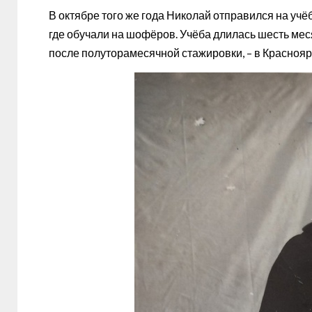
В октябре того же года Николай отправился на учё
где обучали на шофёров. Учёба длилась шесть месяц
после полуторамесячной стажировки, – в Краснояр