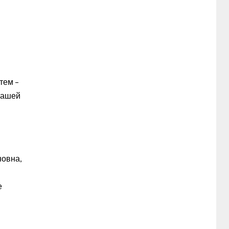
тем –
 нашей
новна,
е