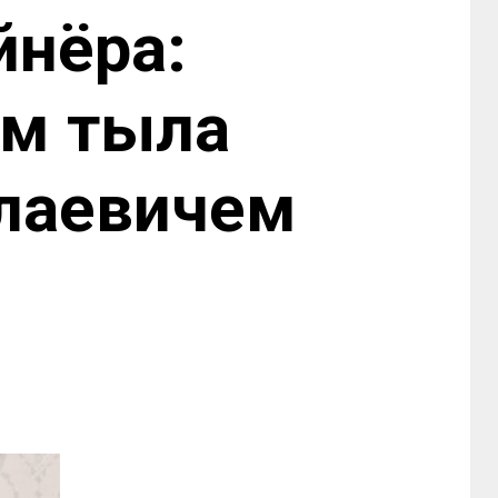
йнёра:
ом тыла
лаевичем