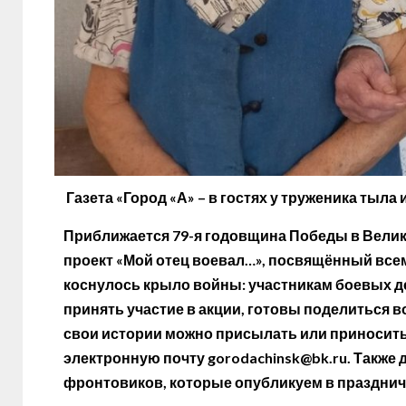
Газета «Город «А» – в гостях у труженика тыла 
Приближается 79-я годовщина Победы в Велик
проект «Мой отец воевал…», посвящённый всем
коснулось крыло войны: участникам боевых де
принять участие в акции, готовы поделиться
свои истории можно присылать или приносить п
электронную почту
gorodachinsk@bk.ru
. Также
фронтовиков, которые опубликуем в празднич