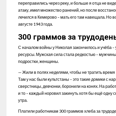
переправились через реку, и больше я отца не вид
атаку, имел множество ранений, но после восстан
лечился в Кемерово – мать его там навещала. Но во
августе 1943 года.
300 граммов за трудоден
С началом войны у Николая закончилось и учёба – 
ресурсы. Мужская сила стала редкостью – мужчины
подростки, женщины.
— Жили в полях неделями, чтобы не тратить время 
Там у нас были культстаны – это такие домики с на
сверстницы, девчонки, боронили на конях. На работ
и то – каждый норовил закинуть хотя бы ещё одну с
утра.
Платили работникам 300 граммов хлеба за трудоде