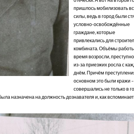
пришлось мобилизовать в
силы, ведь в город были с
условно-освобождённые
граждане, которые
привлекались для строите
комбината. Объёмы работы
время возросли, преступно
из-за приезжих росла с ка
днём. Причём преступления
основном это были кражи –
совершались не только в г
 была назначена на должность дознавателя и, как вспоминае