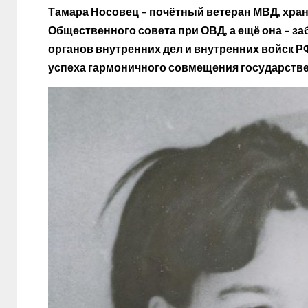
Тамара Носовец – почётный ветеран МВД, хра
Общественного совета при ОВД, а ещё она – за
органов внутренних дел и внутренних войск Р
успеха гармоничного совмещения государстве