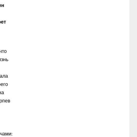
ен
рет
что
изнь
дала
оего
на
ерпев
чами: