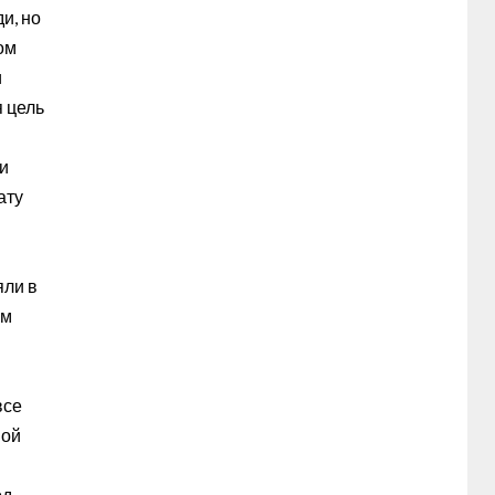
и, но
ом
и
 цель
и
ату
яли в
ом
все
ной
од