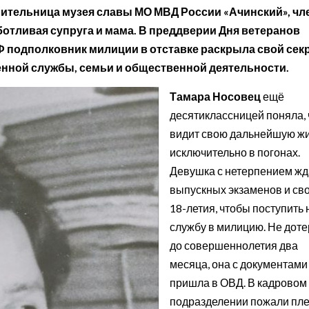
нительница музея славы МО МВД России «Ачинский», чл
ботливая супруга и мама. В преддверии Дня ветеранов
Ф подполковник милиции в отставке раскрыла свой сек
нной службы, семьи и общественной деятельности.
Тамара Носовец
ещё
десятиклассницей поняла, 
видит свою дальнейшую ж
исключительно в погонах.
Девушка с нетерпением ж
выпускных экзаменов и св
18-летия, чтобы поступить 
службу в милицию. Не дот
до совершеннолетия два
месяца, она с документами
пришла в ОВД. В кадровом
подразделении пожали пле