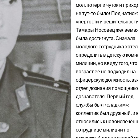
мол, потерпи чуток и приход
не тут-то было! Под натиск
упёртости и решительност
Тамары Носовец желаемая
была достигнута. Сначала
молодого сотрудника хотел
определить в детскую комн
милиции, но ввиду того, что
возраст её не подходил на
офицерскую должность, вз
отдел дознания помощник
дознавателя. Первый год
службы был «сладким»:
коллектив был дружный, и 
относились к новоиспечён
сотруднице милиции по-
отечески. А вот на второй г