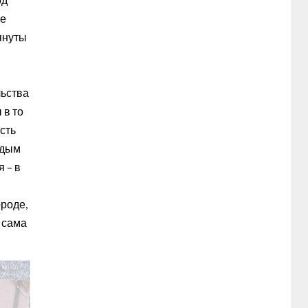
се
тянуты
льства
 в то
сть
ждым
 – в
ороде,
т сама