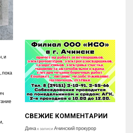
, и
, пока
ич
тание
СВЕЖИЕ КОММЕНТАРИИ
и,
Дина
Ачинский прокурор
к записи