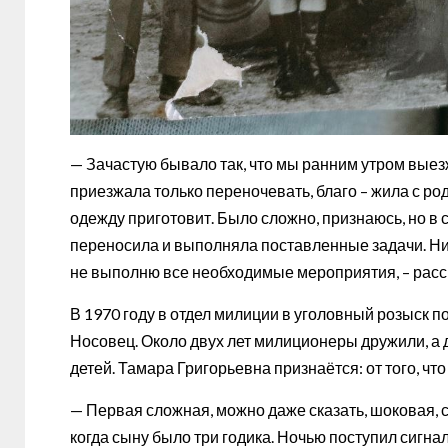
— Зачастую бывало так, что мы ранним утром вые
приезжала только переночевать, благо – жила с род
одежду приготовит. Было сложно, признаюсь, но в 
переносила и выполняла поставленные задачи. Нико
не выполню все необходимые мероприятия, – расс
В 1970 году в отдел милиции в уголовный розыск 
Носовец. Около двух лет милиционеры дружили, а д
детей. Тамара Григорьевна признаётся: от того, что
— Первая сложная, можно даже сказать, шоковая, с
когда сыну было три годика. Ночью поступил сигн