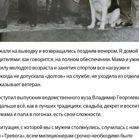
зжали на выводку и возвращались поздним вечером. Я домой
ителями: как говорится, на полном обеспечении. Мама и ужин
силу молодого возраста и занятия спортом все нагрузки я
гда не допускала «долгов» на службе, не уходила из отдела
казывает ветеран.
поступил выпускник ведомственного вуза Владимир Георгиев
альше всё, как в лучших традициях: свадьба, декрет и воспи
 мама и папа в погонах, есть свои сложности.
итуация, с которой мы с мужем столкнулись, случилась с нам
ал «Тревога», всем милиционерам срочно необходимо было