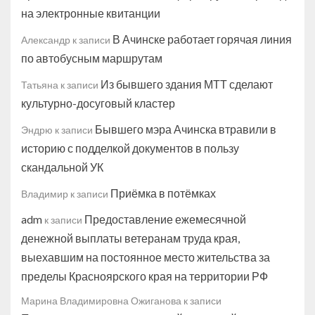
на электронные квитанции
В Ачинске работает горячая линия
Александр
к записи
по автобусным маршрутам
Из бывшего здания МТТ сделают
Татьяна
к записи
культурно-досуговый кластер
Бывшего мэра Ачинска втравили в
Эндрю
к записи
историю с подделкой документов в пользу
скандальной УК
Приёмка в потёмках
Владимир
к записи
adm
Предоставление ежемесячной
к записи
денежной выплаты ветеранам труда края,
выехавшим на постоянное место жительства за
пределы Красноярского края на территории РФ
Марина Владимировна Ожиганова
к записи