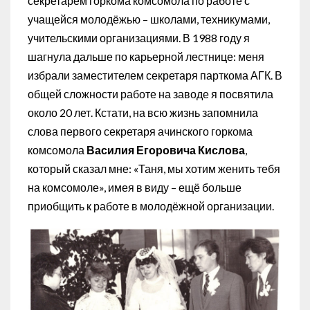
секретарём горкома комсомола по работе с
учащейся молодёжью – школами, техникумами,
учительскими организациями. В 1988 году я
шагнула дальше по карьерной лестнице: меня
избрали заместителем секретаря парткома АГК. В
общей сложности работе на заводе я посвятила
около 20 лет. Кстати, на всю жизнь запомнила
слова первого секретаря ачинского горкома
комсомола
Василия Егоровича Кислова
,
который сказал мне: «Таня, мы хотим женить тебя
на комсомоле», имея в виду – ещё больше
приобщить к работе в молодёжной организации.