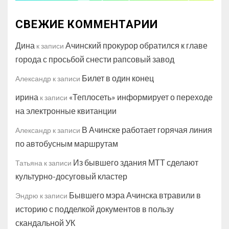
СВЕЖИЕ КОММЕНТАРИИ
Дина
Ачинский прокурор обратился к главе
к записи
города с просьбой снести рапсовый завод
Билет в один конец
Александр
к записи
ирина
«Теплосеть» информирует о переходе
к записи
на электронные квитанции
В Ачинске работает горячая линия
Александр
к записи
по автобусным маршрутам
Из бывшего здания МТТ сделают
Татьяна
к записи
культурно-досуговый кластер
Бывшего мэра Ачинска втравили в
Эндрю
к записи
историю с подделкой документов в пользу
скандальной УК