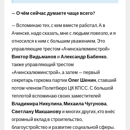
— О чём сейчас думаете чаще всего?
— Вспоминаю тех, с кем вместе работал. А в
Ачинске, надо сказать, мне с людьми повезло, и я
относился к ним с большим уважением. Это
управляющие трестом «Ачинскалюминстрой»
Виктор Видьманов
и
Александр Бабенко
,
также управляющий трестом
«Ачинскалюминстрой», а затем — первый
секретарь горкома партии
Олег Шенин
, ставший
потом членом Политбюро ЦК КПСС. С большой
теплотой вспоминаю своих заместителей
Владимира Никулина
,
Михаила Чугунова
,
Светлану Макшанову
и многих других, кто внёс
огромный вклад в строительство,
благоустройство и развитие социальной сферы.