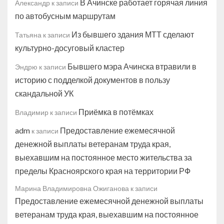
В Ачинске работает горячая линия
Александр
к записи
по автобусным маршрутам
Из бывшего здания МТТ сделают
Татьяна
к записи
культурно-досуговый кластер
Бывшего мэра Ачинска втравили в
Эндрю
к записи
историю с подделкой документов в пользу
скандальной УК
Приёмка в потёмках
Владимир
к записи
adm
Предоставление ежемесячной
к записи
денежной выплаты ветеранам труда края,
выехавшим на постоянное место жительства за
пределы Красноярского края на территории РФ
Марина Владимировна Ожиганова
к записи
Предоставление ежемесячной денежной выплаты
ветеранам труда края, выехавшим на постоянное