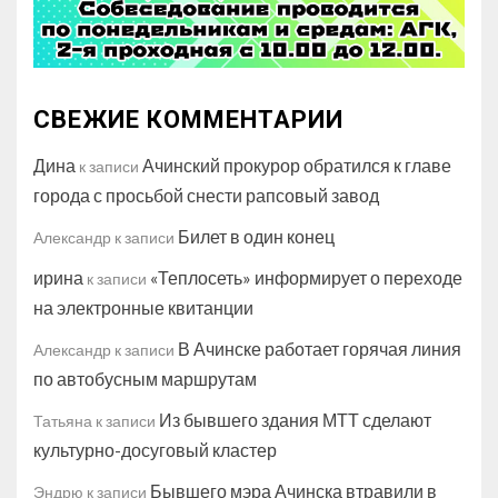
СВЕЖИЕ КОММЕНТАРИИ
Дина
Ачинский прокурор обратился к главе
к записи
города с просьбой снести рапсовый завод
Билет в один конец
Александр
к записи
ирина
«Теплосеть» информирует о переходе
к записи
на электронные квитанции
В Ачинске работает горячая линия
Александр
к записи
по автобусным маршрутам
Из бывшего здания МТТ сделают
Татьяна
к записи
культурно-досуговый кластер
Бывшего мэра Ачинска втравили в
Эндрю
к записи