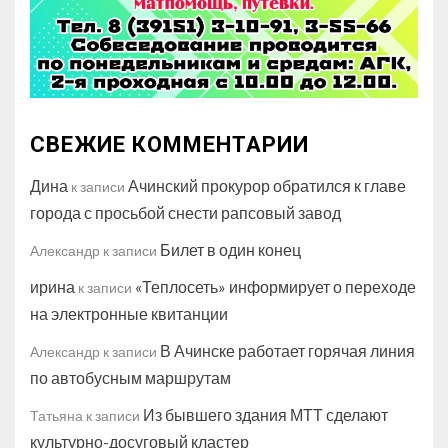
СВЕЖИЕ КОММЕНТАРИИ
Дина
Ачинский прокурор обратился к главе
к записи
города с просьбой снести рапсовый завод
Билет в один конец
Александр
к записи
ирина
«Теплосеть» информирует о переходе
к записи
на электронные квитанции
В Ачинске работает горячая линия
Александр
к записи
по автобусным маршрутам
Из бывшего здания МТТ сделают
Татьяна
к записи
культурно-досуговый кластер