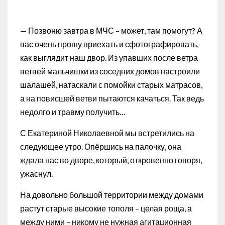
— Позвоню завтра в МЧС – может, там помогут? А
вас очень прошу приехать и сфотографировать,
как выглядит наш двор. Из упавших после ветра
ветвей мальчишки из соседних домов настроили
шалашей, натаскали с помойки старых матрасов,
а на повисшей ветви пытаются качаться. Так ведь
недолго и травму получить…
С Екатериной Николаевной мы встретились на
следующее утро. Опёршись на палочку, она
ждала нас во дворе, который, откровенно говоря,
ужаснул.
На довольно большой территории между домами
растут старые высокие тополя – целая роща, а
между ними – никому не нужная агитационная