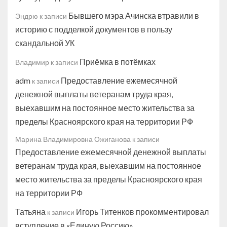
Бывшего мэра Ачинска втравили в
Эндрю
к записи
историю с подделкой документов в пользу
скандальной УК
Приёмка в потёмках
Владимир
к записи
adm
Предоставление ежемесячной
к записи
денежной выплаты ветеранам труда края,
выехавшим на постоянное место жительства за
пределы Красноярского края на территории РФ
Марина Владимировна Ожиганова
к записи
Предоставление ежемесячной денежной выплаты
ветеранам труда края, выехавшим на постоянное
место жительства за пределы Красноярского края
на территории РФ
Татьяна
Игорь Титенков прокомментировал
к записи
вступление в «Единую Россию»