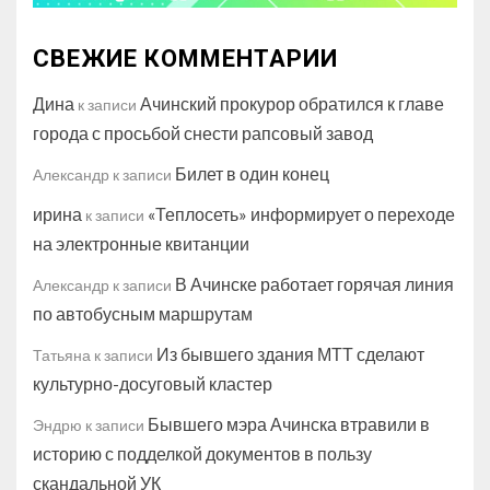
СВЕЖИЕ КОММЕНТАРИИ
Дина
Ачинский прокурор обратился к главе
к записи
города с просьбой снести рапсовый завод
Билет в один конец
Александр
к записи
ирина
«Теплосеть» информирует о переходе
к записи
на электронные квитанции
В Ачинске работает горячая линия
Александр
к записи
по автобусным маршрутам
Из бывшего здания МТТ сделают
Татьяна
к записи
культурно-досуговый кластер
Бывшего мэра Ачинска втравили в
Эндрю
к записи
историю с подделкой документов в пользу
скандальной УК