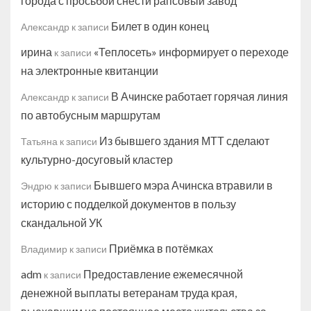
города с просьбой снести рапсовый завод
Билет в один конец
Александр
к записи
ирина
«Теплосеть» информирует о переходе
к записи
на электронные квитанции
В Ачинске работает горячая линия
Александр
к записи
по автобусным маршрутам
Из бывшего здания МТТ сделают
Татьяна
к записи
культурно-досуговый кластер
Бывшего мэра Ачинска втравили в
Эндрю
к записи
историю с подделкой документов в пользу
скандальной УК
Приёмка в потёмках
Владимир
к записи
adm
Предоставление ежемесячной
к записи
денежной выплаты ветеранам труда края,