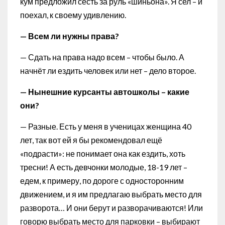
кум предложил сесть за руль «шиньона». Я сел – и
поехал, к своему удивлению.
— Всем ли нужны права?
— Сдать на права надо всем – чтобы было. А
начнёт ли ездить человек или нет – дело второе.
— Нынешние курсанты автошколы – какие
они?
— Разные. Есть у меня в ученицах женщина 40
лет, так вот ей я бы рекомендовал ещё
«подрасти»: не понимает она как ездить, хоть
тресни! А есть девчонки молодые, 18-19 лет –
едем, к примеру, по дороге с односторонним
движением, и я им предлагаю выбрать место для
разворота… И они берут и разворачиваются! Или
говорю выбрать место для парковки – выбирают