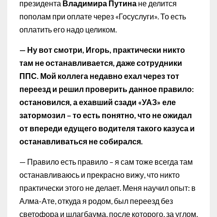
президента
Владимира
Путина
не делится
пополам при оплате через «Госуслуги». То есть
оплатить его надо целиком.
— Ну вот смотри, Игорь, практически никто
там не останавливается, даже сотрудники
ППС. Мой коллега недавно ехал через тот
переезд и решил проверить данное правило:
остановился, а ехавший сзади «УАЗ» еле
затормозил – то есть понятно, что не ожидал
от впереди едущего водителя такого казуса и
останавливаться не собирался.
— Правило есть правило – я сам тоже всегда там
останавливаюсь и прекрасно вижу, что никто
практически этого не делает. Меня научил опыт: в
Алма-Ате, откуда я родом, был переезд без
светофора и шлагбаума, после которого, за углом,