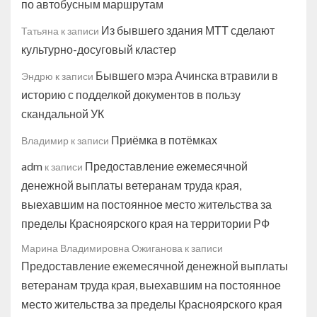
по автобусным маршрутам
Из бывшего здания МТТ сделают
Татьяна
к записи
культурно-досуговый кластер
Бывшего мэра Ачинска втравили в
Эндрю
к записи
историю с подделкой документов в пользу
скандальной УК
Приёмка в потёмках
Владимир
к записи
adm
Предоставление ежемесячной
к записи
денежной выплаты ветеранам труда края,
выехавшим на постоянное место жительства за
пределы Красноярского края на территории РФ
Марина Владимировна Ожиганова
к записи
Предоставление ежемесячной денежной выплаты
ветеранам труда края, выехавшим на постоянное
место жительства за пределы Красноярского края