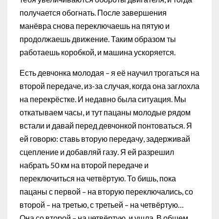
получается обогнать. После завершения
манёвра снова переключаешь на пятую и
продолжаешь движение. Таким образом ты
работаешь коробкой, и машина ускоряется.
Есть девчонка молодая – я её научил трогаться на
второй передаче, из-за случая, когда она заглохла
на перекрёстке. И недавно была ситуация. Мы
откатываем часы, и тут пацаны молодые рядом
встали и давай перед девчонкой понтоваться. Я
ей говорю: ставь вторую передачу, задерживай
сцепление и добавляй газу. Я ей разрешил
набрать 50 км на второй передаче и
переключиться на четвёртую. То бишь, пока
пацаны с первой – на вторую переключались, со
второй – на третью, с третьей – на четвёртую…
Она со второй – на четвёртую, и ушла. В общем,