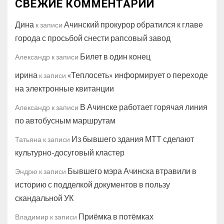
СВЕЖИЕ КОММЕНТАРИИ
Дина
Ачинский прокурор обратился к главе
к записи
города с просьбой снести рапсовый завод
Билет в один конец
Александр
к записи
ирина
«Теплосеть» информирует о переходе
к записи
на электронные квитанции
В Ачинске работает горячая линия
Александр
к записи
по автобусным маршрутам
Из бывшего здания МТТ сделают
Татьяна
к записи
культурно-досуговый кластер
Бывшего мэра Ачинска втравили в
Эндрю
к записи
историю с подделкой документов в пользу
скандальной УК
Приёмка в потёмках
Владимир
к записи