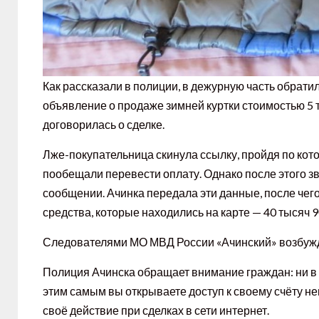
Как рассказали в полиции, в дежурную часть обрати
объявление о продаже зимней куртки стоимостью 5 т
договорилась о сделке.
Лже-покупательница скинула ссылку, пройдя по кот
пообещали перевести оплату. Однако после этого з
сообщении. Ачинка передала эти данные, после чего 
средства, которые находились на карте — 40 тысяч 9
Следователями МО МВД России «Ачинский» возбужд
Полиция Ачинска обращает внимание граждан: ни в
этим самым вы открываете доступ к своему счёту н
своё действие при сделках в сети интернет.