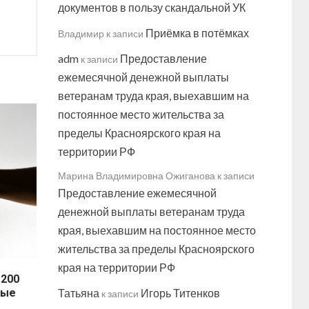
документов в пользу скандальной УК
Приёмка в потёмках
Владимир
к записи
adm
Предоставление
к записи
ежемесячной денежной выплаты
ветеранам труда края, выехавшим на
постоянное место жительства за
пределы Красноярского края на
территории РФ
Марина Владимировна Ожиганова
к записи
Предоставление ежемесячной
денежной выплаты ветеранам труда
края, выехавшим на постоянное место
жительства за пределы Красноярского
края на территории РФ
 200
ные
Татьяна
Игорь Титенков
к записи