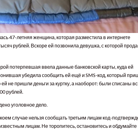
лась 47-летняя женщина, которая разместила в интернете
ысяч рублей. Вскоре ей позвонила девушка, с которой прод
орой потерпевшая ввела данные банковской карты, куда ей
вонившая убедила сообщить ей ещё и SMS-код, который при
ей не пришли деньги за куртку, а наоборот: были списаны в
00 рублей.
ено уголовное дело.
 коем случае нельзя сообщать третьим лицам код-подтверж
еизвестным лицам. Не торопитесь, остановитесь и обдумайте