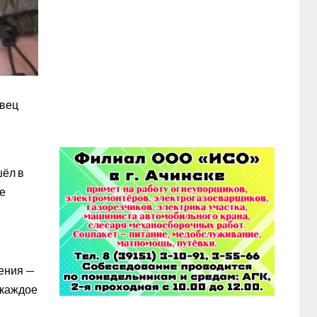
авец
шёл в
се
дения —
 каждое