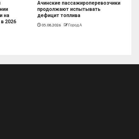
ы
Ачинские пассажироперевозчики
нии
продолжают испытывать
и на
дефицит топлива
 в 2026
05.08.2026
Город А