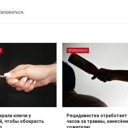
ризоваться
.
Л
КРИМИНАЛ
крала ключи у
Рецидивистка отработает
й, чтобы обокрасть
часов за травмы, нанесён
ю
сожителю