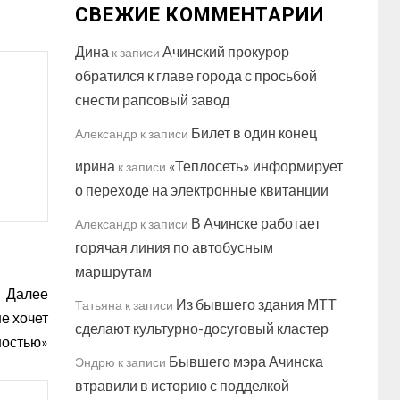
СВЕЖИЕ КОММЕНТАРИИ
Дина
Ачинский прокурор
к записи
обратился к главе города с просьбой
снести рапсовый завод
Билет в один конец
Александр
к записи
ирина
«Теплосеть» информирует
к записи
о переходе на электронные квитанции
В Ачинске работает
Александр
к записи
горячая линия по автобусным
маршрутам
Далее
Из бывшего здания МТТ
Татьяна
к записи
е хочет
сделают культурно-досуговый кластер
ностью»
Бывшего мэра Ачинска
Эндрю
к записи
втравили в историю с подделкой