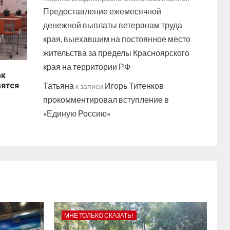
Предоставление ежемесячной
денежной выплаты ветеранам труда
края, выехавшим на постоянное место
жительства за пределы Красноярского
края на территории РФ
ак
вятся
Татьяна
Игорь Титенков
к записи
прокомментировал вступление в
«Единую Россию»
МНЕ ТОЛЬКО СКАЗАТЬ!