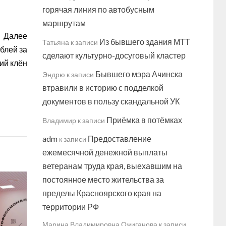
горячая линия по автобусным
маршрутам
Далее
Из бывшего здания МТТ
Татьяна
к записи
блей за
сделают культурно-досуговый кластер
ий клён
Бывшего мэра Ачинска
Эндрю
к записи
втравили в историю с подделкой
документов в пользу скандальной УК
Приёмка в потёмках
Владимир
к записи
adm
Предоставление
к записи
ежемесячной денежной выплаты
ветеранам труда края, выехавшим на
постоянное место жительства за
пределы Красноярского края на
территории РФ
Марина Владимировна Ожиганова
к записи