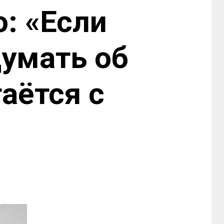
: «Если
думать об
аётся с