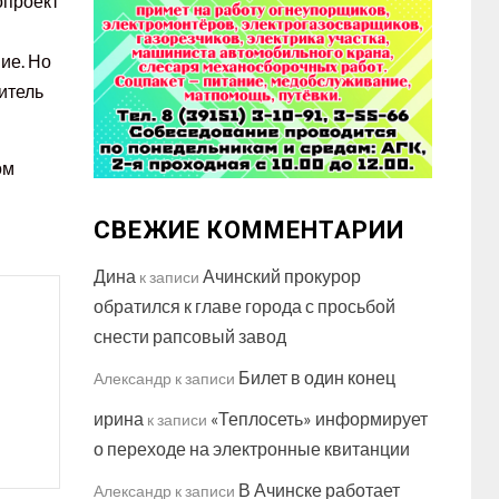
опроект
ие. Но
дитель
ом
СВЕЖИЕ КОММЕНТАРИИ
Дина
Ачинский прокурор
к записи
обратился к главе города с просьбой
снести рапсовый завод
Билет в один конец
Александр
к записи
ирина
«Теплосеть» информирует
к записи
о переходе на электронные квитанции
В Ачинске работает
Александр
к записи