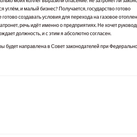
олько моих коллег выразили опасение: не затронет ли закон
 углём, и малый бизнес? Получается, государство готово
 готово создавать условия для перехода на газовое отоплен
затронет, речь идёт именно о предприятиях. Не хочет руково
ождает должность, и с этим я абсолютно согласен.
ы будет направлена в Совет законодателей при Федеральн