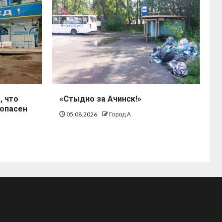
, что
«Стыдно за Ачинск!»
зопасен
05.08.2026
Город А