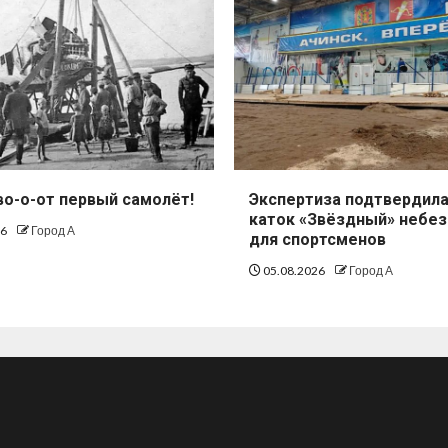
во-о-от первый самолёт!
Экспертиза подтвердила
каток «Звёздный» небе
26
Город А
для спортсменов
05.08.2026
Город А