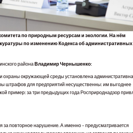
комитета по природным ресурсам и экологии. На нём
окуратуры по изменению Кодекса об административных
чинского района
Владимир Чернышенко
:
сти охраны окружающей среды установлена административн
меры штрафов для предприятий несущественны: им выгоднее
акой пример: за три предыдущих года Росприроднадзор привл
я за повторное нарушение. А именно – предусматривается