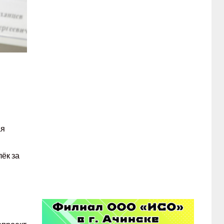
ая
ёк за