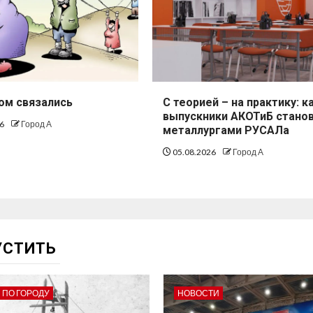
ом связались
С теорией – на практику: к
выпускники АКОТиБ стано
26
Город А
металлургами РУСАЛа
05.08.2026
Город А
УСТИТЬ
 ПО ГОРОДУ
НОВОСТИ