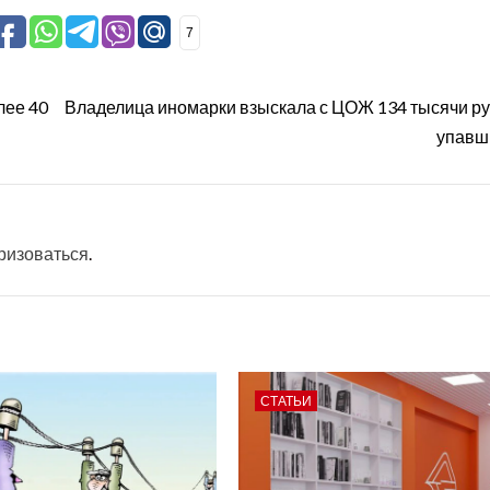
7
лее 40
Владелица иномарки взыскала с ЦОЖ 134 тысячи ру
упавш
ризоваться
.
СТАТЬИ