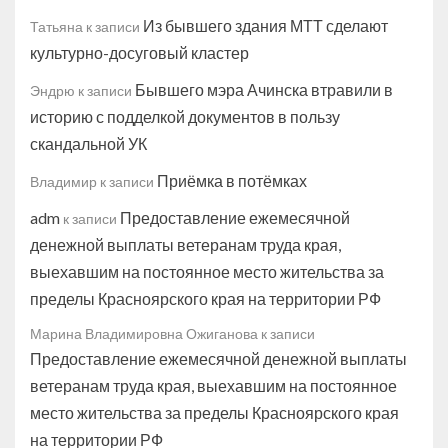
Из бывшего здания МТТ сделают
Татьяна
к записи
культурно-досуговый кластер
Бывшего мэра Ачинска втравили в
Эндрю
к записи
историю с подделкой документов в пользу
скандальной УК
Приёмка в потёмках
Владимир
к записи
adm
Предоставление ежемесячной
к записи
денежной выплаты ветеранам труда края,
выехавшим на постоянное место жительства за
пределы Красноярского края на территории РФ
Марина Владимировна Ожиганова
к записи
Предоставление ежемесячной денежной выплаты
ветеранам труда края, выехавшим на постоянное
место жительства за пределы Красноярского края
на территории РФ