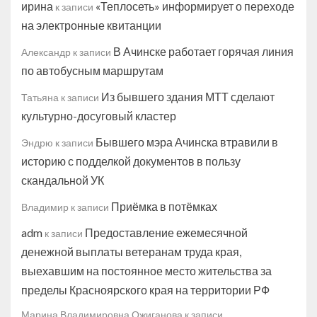
ирина
«Теплосеть» информирует о переходе
к записи
на электронные квитанции
В Ачинске работает горячая линия
Александр
к записи
по автобусным маршрутам
Из бывшего здания МТТ сделают
Татьяна
к записи
культурно-досуговый кластер
Бывшего мэра Ачинска втравили в
Эндрю
к записи
историю с подделкой документов в пользу
скандальной УК
Приёмка в потёмках
Владимир
к записи
adm
Предоставление ежемесячной
к записи
денежной выплаты ветеранам труда края,
выехавшим на постоянное место жительства за
пределы Красноярского края на территории РФ
Марина Владимировна Ожиганова
к записи