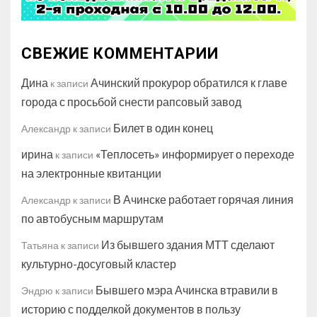
СВЕЖИЕ КОММЕНТАРИИ
Дина
Ачинский прокурор обратился к главе
к записи
города с просьбой снести рапсовый завод
Билет в один конец
Александр
к записи
ирина
«Теплосеть» информирует о переходе
к записи
на электронные квитанции
В Ачинске работает горячая линия
Александр
к записи
по автобусным маршрутам
Из бывшего здания МТТ сделают
Татьяна
к записи
культурно-досуговый кластер
Бывшего мэра Ачинска втравили в
Эндрю
к записи
историю с подделкой документов в пользу