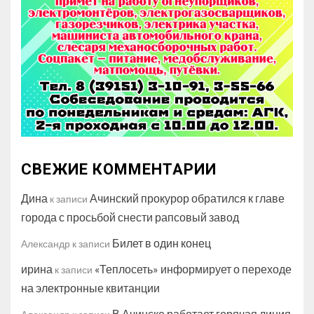
СВЕЖИЕ КОММЕНТАРИИ
Дина
Ачинский прокурор обратился к главе
к записи
города с просьбой снести рапсовый завод
Билет в один конец
Александр
к записи
ирина
«Теплосеть» информирует о переходе
к записи
на электронные квитанции
В Ачинске работает горячая линия