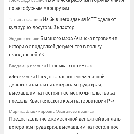
Александр
к записи
по автобусным маршрутам
Из бывшего здания МТТ сделают
Татьяна
к записи
культурно-досуговый кластер
Бывшего мэра Ачинска втравили в
Эндрю
к записи
историю с подделкой документов в пользу
скандальной УК
Приёмка в потёмках
Владимир
к записи
adm
Предоставление ежемесячной
к записи
денежной выплаты ветеранам труда края,
выехавшим на постоянное место жительства за
пределы Красноярского края на территории РФ
Марина Владимировна Ожиганова
к записи
Предоставление ежемесячной денежной выплаты
ветеранам труда края, выехавшим на постоянное