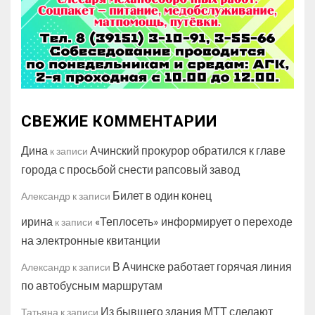
СВЕЖИЕ КОММЕНТАРИИ
Дина
Ачинский прокурор обратился к главе
к записи
города с просьбой снести рапсовый завод
Билет в один конец
Александр
к записи
ирина
«Теплосеть» информирует о переходе
к записи
на электронные квитанции
В Ачинске работает горячая линия
Александр
к записи
по автобусным маршрутам
Из бывшего здания МТТ сделают
Татьяна
к записи