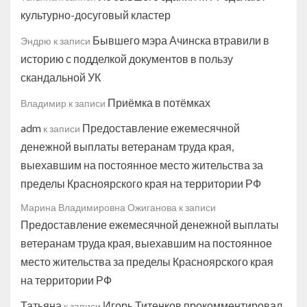
культурно-досуговый кластер
Бывшего мэра Ачинска втравили в
Эндрю
к записи
историю с подделкой документов в пользу
скандальной УК
Приёмка в потёмках
Владимир
к записи
adm
Предоставление ежемесячной
к записи
денежной выплаты ветеранам труда края,
выехавшим на постоянное место жительства за
пределы Красноярского края на территории РФ
Марина Владимировна Ожиганова
к записи
Предоставление ежемесячной денежной выплаты
ветеранам труда края, выехавшим на постоянное
место жительства за пределы Красноярского края
на территории РФ
Татьяна
Игорь Титенков прокомментировал
к записи