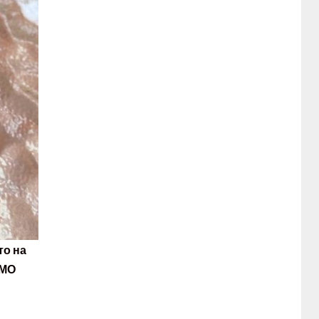
то на
 МО