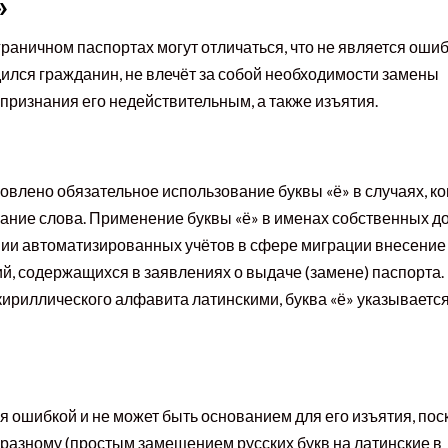
»
раничном паспортах могут отличаться, что не является ошиб
ился гражданин, не влечёт за собой необходимости замены
 признания его недействительным, а также изъятия.
влено обязательное использование буквы «ё» в случаях, ко
ание слова. Применение буквы «ё» в именах собственных д
и автоматизированных учётов в сфере миграции внесение 
, содержащихся в заявлениях о выдаче (замене) паспорта.
ириллического алфавита латинскими, буква «ё» указывается
я ошибкой и не может быть основанием для его изъятия, пос
-разному (простым замещением русских букв на латинские в