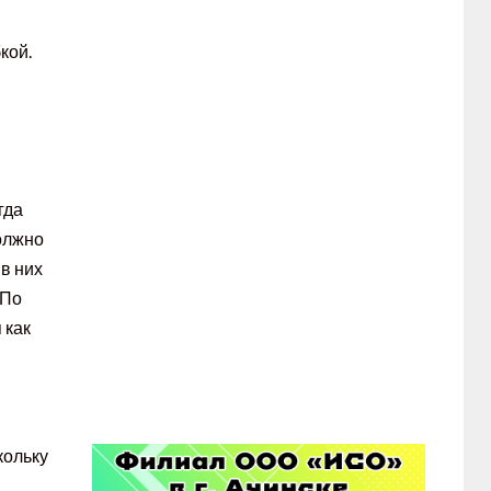
кой.
гда
олжно
в них
 По
 как
кольку