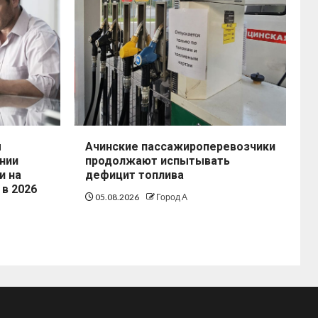
ы
Ачинские пассажироперевозчики
нии
продолжают испытывать
и на
дефицит топлива
 в 2026
05.08.2026
Город А