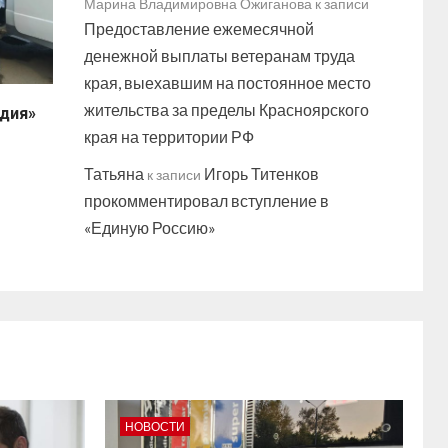
Марина Владимировна Ожиганова
к записи
Предоставление ежемесячной
денежной выплаты ветеранам труда
края, выехавшим на постоянное место
жительства за пределы Красноярского
едия»
края на территории РФ
Татьяна
Игорь Титенков
к записи
прокомментировал вступление в
«Единую Россию»
НОВОСТИ