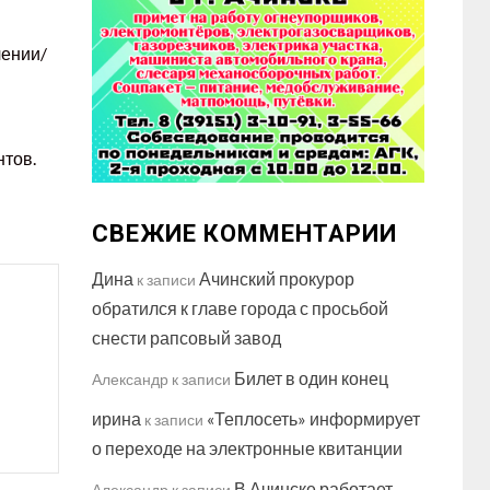
чении/
нтов.
СВЕЖИЕ КОММЕНТАРИИ
Дина
Ачинский прокурор
к записи
обратился к главе города с просьбой
снести рапсовый завод
Билет в один конец
Александр
к записи
ирина
«Теплосеть» информирует
к записи
о переходе на электронные квитанции
В Ачинске работает
Александр
к записи