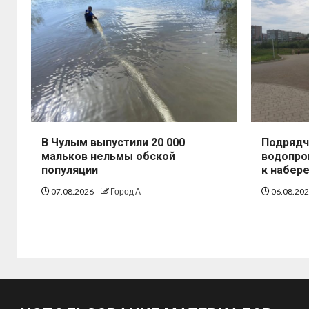
В Чулым выпустили 20 000
Подрядч
мальков нельмы обской
водопро
популяции
к набер
07.08.2026
Город А
06.08.20