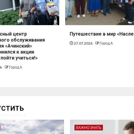
сный центр
Путешествие в мир «Насл
ного обслуживания
27.07.2026
Город А
ия «Ачинский»
инился к акции
пойти учиться!»
26
Город А
УСТИТЬ
ВАЖНО ЗНАТЬ