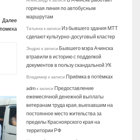
горячая линия по автобусным
маршрутам
Далее
Из бывшего здания МТТ
 помеха
Татьяна
к записи
сделают культурно-досуговый кластер
Бывшего мэра Ачинска
Эндрю
к записи
втравили в историю с подделкой
документов в пользу скандальной УК
Приёмка в потёмках
Владимир
к записи
adm
Предоставление
к записи
ежемесячной денежной выплаты
ветеранам труда края, выехавшим на
постоянное место жительства за
пределы Красноярского края на
территории РФ