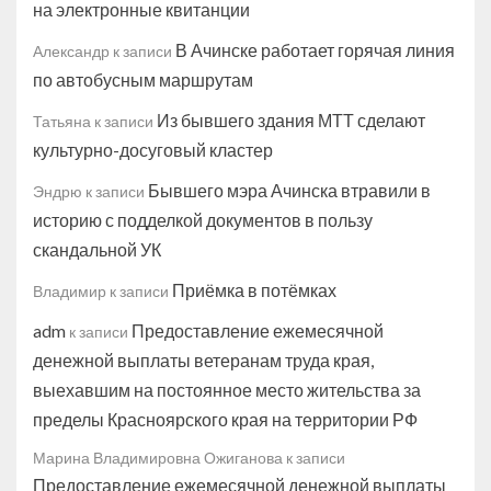
на электронные квитанции
В Ачинске работает горячая линия
Александр
к записи
по автобусным маршрутам
Из бывшего здания МТТ сделают
Татьяна
к записи
культурно-досуговый кластер
Бывшего мэра Ачинска втравили в
Эндрю
к записи
историю с подделкой документов в пользу
скандальной УК
Приёмка в потёмках
Владимир
к записи
adm
Предоставление ежемесячной
к записи
денежной выплаты ветеранам труда края,
выехавшим на постоянное место жительства за
пределы Красноярского края на территории РФ
Марина Владимировна Ожиганова
к записи
Предоставление ежемесячной денежной выплаты