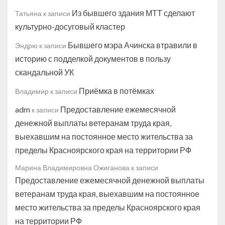
Из бывшего здания МТТ сделают
Татьяна
к записи
культурно-досуговый кластер
Бывшего мэра Ачинска втравили в
Эндрю
к записи
историю с подделкой документов в пользу
скандальной УК
Приёмка в потёмках
Владимир
к записи
adm
Предоставление ежемесячной
к записи
денежной выплаты ветеранам труда края,
выехавшим на постоянное место жительства за
пределы Красноярского края на территории РФ
Марина Владимировна Ожиганова
к записи
Предоставление ежемесячной денежной выплаты
ветеранам труда края, выехавшим на постоянное
место жительства за пределы Красноярского края
на территории РФ