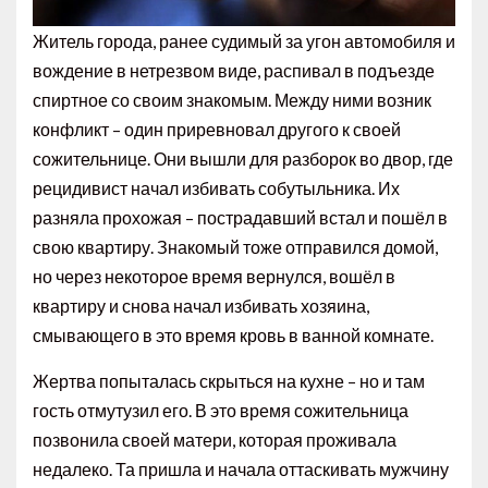
Житель города, ранее судимый за угон автомобиля и
вождение в нетрезвом виде, распивал в подъезде
спиртное со своим знакомым. Между ними возник
конфликт – один приревновал другого к своей
сожительнице. Они вышли для разборок во двор, где
рецидивист начал избивать собутыльника. Их
разняла прохожая – пострадавший встал и пошёл в
свою квартиру. Знакомый тоже отправился домой,
но через некоторое время вернулся, вошёл в
квартиру и снова начал избивать хозяина,
смывающего в это время кровь в ванной комнате.
Жертва попыталась скрыться на кухне – но и там
гость отмутузил его. В это время сожительница
позвонила своей матери, которая проживала
недалеко. Та пришла и начала оттаскивать мужчину