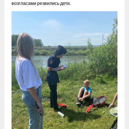
возгласами резвились дети.