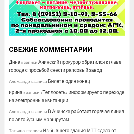
СВЕЖИЕ КОММЕНТАРИИ
Дина
Ачинский прокурор обратился к главе
к записи
города с просьбой снести рапсовый завод
Билет в один конец
Александр
к записи
ирина
«Теплосеть» информирует о переходе
к записи
на электронные квитанции
В Ачинске работает горячая линия
Александр
к записи
по автобусным маршрутам
Из бывшего здания МТТ сделают
Татьяна
к записи