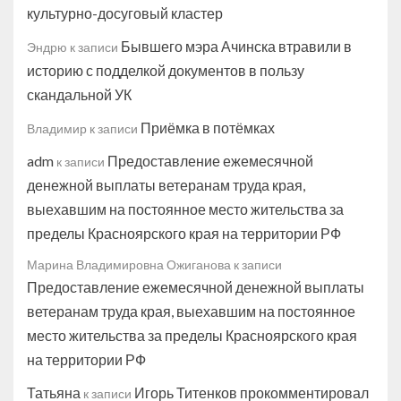
культурно-досуговый кластер
Бывшего мэра Ачинска втравили в
Эндрю
к записи
историю с подделкой документов в пользу
скандальной УК
Приёмка в потёмках
Владимир
к записи
adm
Предоставление ежемесячной
к записи
денежной выплаты ветеранам труда края,
выехавшим на постоянное место жительства за
пределы Красноярского края на территории РФ
Марина Владимировна Ожиганова
к записи
Предоставление ежемесячной денежной выплаты
ветеранам труда края, выехавшим на постоянное
место жительства за пределы Красноярского края
на территории РФ
Татьяна
Игорь Титенков прокомментировал
к записи