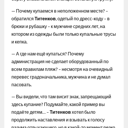
— Почему купаемся в неположенном месте? –
обратился
Титенков
, одетый по дресс-коду – в
брюки и рубашку – к мужчине средних лет, на
котором из одежды были только купальные трусы
и кепка.
— А где нам ещё купаться? Почему
администрация не сделает оборудованный по
всем правилам пляж? – несмотря на очевидный
перевес градоначальника, мужчина и не думал
пасовать.
— Вы видели, что там висит знак, запрещающий
здесь купание? Подумайте, какой пример вы
подаёте детям… –
Титенков
хотел было
продолжить наставления и взывать к голосу
разума отдыхающего, но в какой-то момент резко