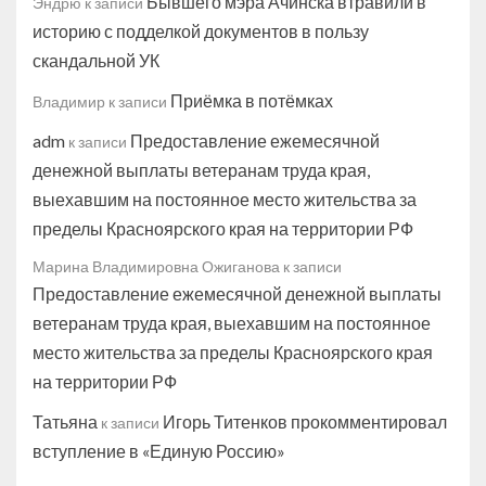
Бывшего мэра Ачинска втравили в
Эндрю
к записи
историю с подделкой документов в пользу
скандальной УК
Приёмка в потёмках
Владимир
к записи
adm
Предоставление ежемесячной
к записи
денежной выплаты ветеранам труда края,
выехавшим на постоянное место жительства за
пределы Красноярского края на территории РФ
Марина Владимировна Ожиганова
к записи
Предоставление ежемесячной денежной выплаты
ветеранам труда края, выехавшим на постоянное
место жительства за пределы Красноярского края
на территории РФ
Татьяна
Игорь Титенков прокомментировал
к записи
вступление в «Единую Россию»