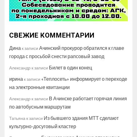
СВЕЖИЕ КОММЕНТАРИИ
Дина
Ачинский прокурор обратился к главе
к записи
города с просьбой снести рапсовый завод
Билет в один конец
Александр
к записи
ирина
«Теплосеть» информирует о переходе
к записи
на электронные квитанции
В Ачинске работает горячая линия
Александр
к записи
по автобусным маршрутам
Из бывшего здания МТТ сделают
Татьяна
к записи
культурно-досуговый кластер