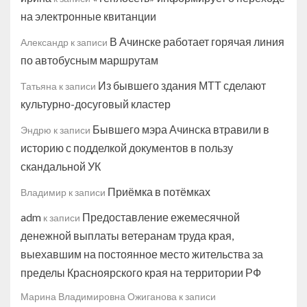
на электронные квитанции
В Ачинске работает горячая линия
Александр
к записи
по автобусным маршрутам
Из бывшего здания МТТ сделают
Татьяна
к записи
культурно-досуговый кластер
Бывшего мэра Ачинска втравили в
Эндрю
к записи
историю с подделкой документов в пользу
скандальной УК
Приёмка в потёмках
Владимир
к записи
adm
Предоставление ежемесячной
к записи
денежной выплаты ветеранам труда края,
выехавшим на постоянное место жительства за
пределы Красноярского края на территории РФ
Марина Владимировна Ожиганова
к записи