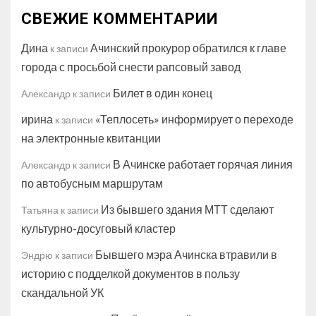
СВЕЖИЕ КОММЕНТАРИИ
Дина
Ачинский прокурор обратился к главе
к записи
города с просьбой снести рапсовый завод
Билет в один конец
Александр
к записи
ирина
«Теплосеть» информирует о переходе
к записи
на электронные квитанции
В Ачинске работает горячая линия
Александр
к записи
по автобусным маршрутам
Из бывшего здания МТТ сделают
Татьяна
к записи
культурно-досуговый кластер
Бывшего мэра Ачинска втравили в
Эндрю
к записи
историю с подделкой документов в пользу
скандальной УК