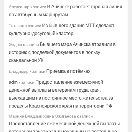
В Ачинске работает горячая линия
Александр
к записи
по автобусным маршрутам
Из бывшего здания МТТ сделают
Татьяна
к записи
культурно-досуговый кластер
Бывшего мэра Ачинска втравили в
Эндрю
к записи
историю с подделкой документов в пользу
скандальной УК
Приёмка в потёмках
Владимир
к записи
adm
Предоставление ежемесячной
к записи
денежной выплаты ветеранам труда края,
выехавшим на постоянное место жительства за
пределы Красноярского края на территории РФ
Марина Владимировна Ожиганова
к записи
Предоставление ежемесячной денежной выплаты
ветеранам труда края, выехавшим на постоянное