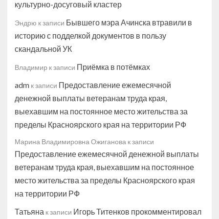
культурно-досуговый кластер
Бывшего мэра Ачинска втравили в
Эндрю
к записи
историю с подделкой документов в пользу
скандальной УК
Приёмка в потёмках
Владимир
к записи
adm
Предоставление ежемесячной
к записи
денежной выплаты ветеранам труда края,
выехавшим на постоянное место жительства за
пределы Красноярского края на территории РФ
Марина Владимировна Ожиганова
к записи
Предоставление ежемесячной денежной выплаты
ветеранам труда края, выехавшим на постоянное
место жительства за пределы Красноярского края
на территории РФ
Татьяна
Игорь Титенков прокомментировал
к записи