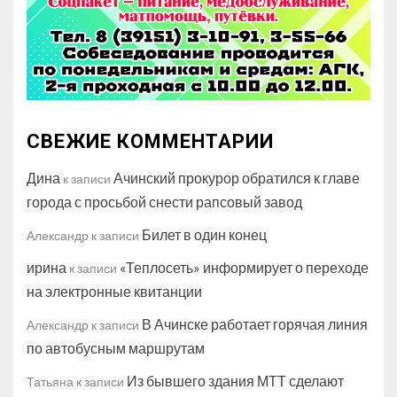
СВЕЖИЕ КОММЕНТАРИИ
Дина
Ачинский прокурор обратился к главе
к записи
города с просьбой снести рапсовый завод
Билет в один конец
Александр
к записи
ирина
«Теплосеть» информирует о переходе
к записи
на электронные квитанции
В Ачинске работает горячая линия
Александр
к записи
по автобусным маршрутам
Из бывшего здания МТТ сделают
Татьяна
к записи