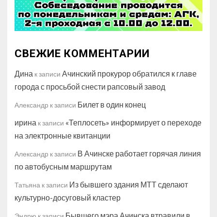
СВЕЖИЕ КОММЕНТАРИИ
Дина
Ачинский прокурор обратился к главе
к записи
города с просьбой снести рапсовый завод
Билет в один конец
Александр
к записи
ирина
«Теплосеть» информирует о переходе
к записи
на электронные квитанции
В Ачинске работает горячая линия
Александр
к записи
по автобусным маршрутам
Из бывшего здания МТТ сделают
Татьяна
к записи
культурно-досуговый кластер
Бывшего мэра Ачинска втравили в
Эндрю
к записи