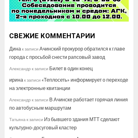
СВЕЖИЕ КОММЕНТАРИИ
Дина
Ачинский прокурор обратился к главе
к записи
города с просьбой снести рапсовый завод
Билет в один конец
Александр
к записи
ирина
«Теплосеть» информирует о переходе
к записи
на электронные квитанции
В Ачинске работает горячая линия
Александр
к записи
по автобусным маршрутам
Из бывшего здания МТТ сделают
Татьяна
к записи
культурно-досуговый кластер