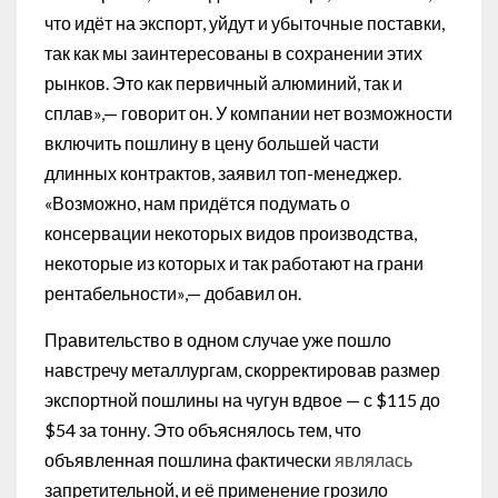
что идёт на экспорт, уйдут и убыточные поставки,
так как мы заинтересованы в сохранении этих
рынков. Это как первичный алюминий, так и
сплав»,— говорит он. У компании нет возможности
включить пошлину в цену большей части
длинных контрактов, заявил топ-менеджер.
«Возможно, нам придётся подумать о
консервации некоторых видов производства,
некоторые из которых и так работают на грани
рентабельности»,— добавил он.
Правительство в одном случае уже пошло
навстречу металлургам, скорректировав размер
экспортной пошлины на чугун вдвое — с $115 до
$54 за тонну. Это объяснялось тем, что
объявленная пошлина фактически
являлась
запретительной, и её применение грозило