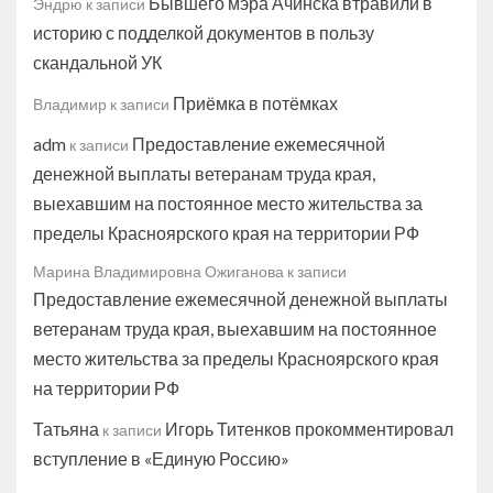
Бывшего мэра Ачинска втравили в
Эндрю
к записи
историю с подделкой документов в пользу
скандальной УК
Приёмка в потёмках
Владимир
к записи
adm
Предоставление ежемесячной
к записи
денежной выплаты ветеранам труда края,
выехавшим на постоянное место жительства за
пределы Красноярского края на территории РФ
Марина Владимировна Ожиганова
к записи
Предоставление ежемесячной денежной выплаты
ветеранам труда края, выехавшим на постоянное
место жительства за пределы Красноярского края
на территории РФ
Татьяна
Игорь Титенков прокомментировал
к записи
вступление в «Единую Россию»