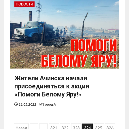
НОВОСТИ
Жители Ачинска начали
присоединяться к акции
«Помоги Белому Яру!»
11.05.2022
Город А
Назад
1
…
321
322
323
324
325
326