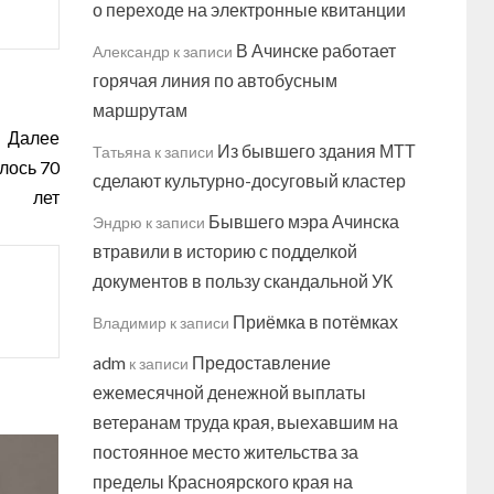
о переходе на электронные квитанции
В Ачинске работает
Александр
к записи
горячая линия по автобусным
маршрутам
Далее
Из бывшего здания МТТ
Татьяна
к записи
лось 70
сделают культурно-досуговый кластер
лет
Бывшего мэра Ачинска
Эндрю
к записи
втравили в историю с подделкой
документов в пользу скандальной УК
Приёмка в потёмках
Владимир
к записи
adm
Предоставление
к записи
ежемесячной денежной выплаты
ветеранам труда края, выехавшим на
постоянное место жительства за
пределы Красноярского края на