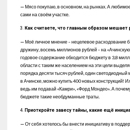
—
Мясо покупаю, в основном, на рынках. А любимое 
сами на своём участке.
Как считаете, что главным образом мешает 
—
Моё личное мнение – нецелевое расходование б
дружину, восемь миллионов рублей – на «Ачинскую
годовое содержание обходится бюджету в 3,8 милл
области с таким же населением на эти цели выделя
порядка десяти тысяч рублей, один светодиодный мо
в Ачинске, можно купить 400 новых конструкций! И
ведь им подавай «Камри», «Форд Мондео». А почем
бюджете такие необдуманные траты.
Приоткройте завесу тайны, какие ещё иници
—
От себя хотелось бы внести инициативу в подде