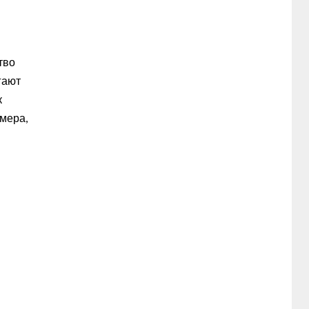
тво
гают
к
мера,