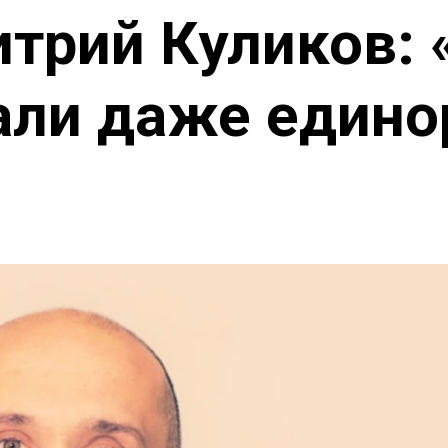
трий Куликов: 
али даже един