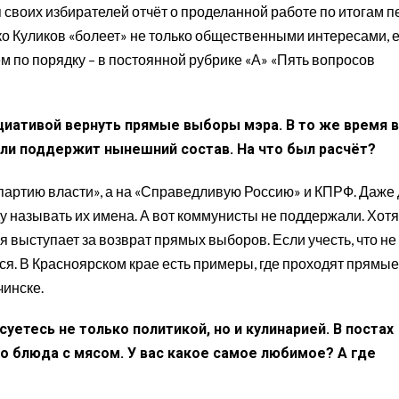
 своих избирателей отчёт о проделанной работе по итогам 
ко Куликов «болеет» не только общественными интересами, е
м по порядку – в постоянной рубрике «А» «Пять вопросов
циативой вернуть прямые выборы мэра. В то же время 
 ли поддержит нынешний состав. На что был расчёт?
«партию власти», а на «Справедливую Россию» и КПРФ. Даже
у называть их имена. А вот коммунисты не поддержали. Хотя
ия выступает за возврат прямых выборов. Если учесть, что не
ся. В Красноярском крае есть примеры, где проходят прямые
чинске.
уетесь не только политикой, но и кулинарией. В постах
о блюда с мясом. У вас какое самое любимое? А где