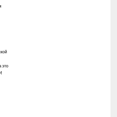
м
ской
а это
 И