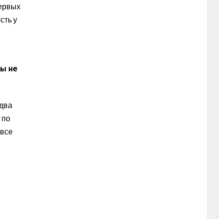
первых
сть у
вы не
 два
 по
 все