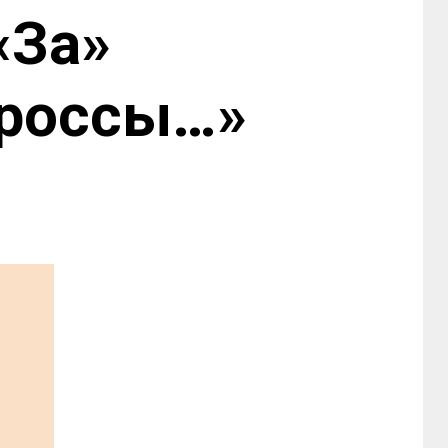
«За»
ороссы…»