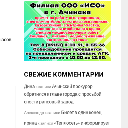
часов.
СВЕЖИЕ КОММЕНТАРИИ
Дина
Ачинский прокурор
к записи
обратился к главе города с просьбой
снести рапсовый завод
Билет в один конец
Александр
к записи
ирина
«Теплосеть» информирует
к записи