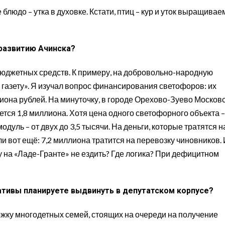
блюдо – утка в духовке. Кстати, птиц – кур и уток выращивае
развитию Ачинска?
юджетных средств. К примеру, на добровольно-народную
 газету». Я изучал вопрос финансирования светофоров: их
иона рублей. На минуточку, в городе Орехово-Зуево Москов
ется 1,8 миллиона. Хотя цена одного светофорного объекта –
дуль – от двух до 3,5 тысячи. На деньги, которые тратятся н
ли вот ещё: 7,2 миллиона тратится на перевозку чиновников.
у на «Ладе-Гранте» не ездить? Где логика? При дефицитном
ативы планируете выдвинуть в депутатском корпусе?
ржку многодетных семей, стоящих на очереди на получение