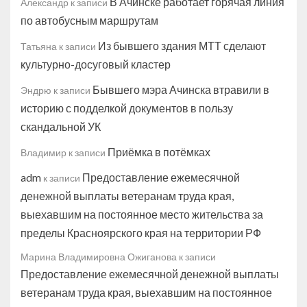
В Ачинске работает горячая линия
Александр
к записи
по автобусным маршрутам
Из бывшего здания МТТ сделают
Татьяна
к записи
культурно-досуговый кластер
Бывшего мэра Ачинска втравили в
Эндрю
к записи
историю с подделкой документов в пользу
скандальной УК
Приёмка в потёмках
Владимир
к записи
adm
Предоставление ежемесячной
к записи
денежной выплаты ветеранам труда края,
выехавшим на постоянное место жительства за
пределы Красноярского края на территории РФ
Марина Владимировна Ожиганова
к записи
Предоставление ежемесячной денежной выплаты
ветеранам труда края, выехавшим на постоянное