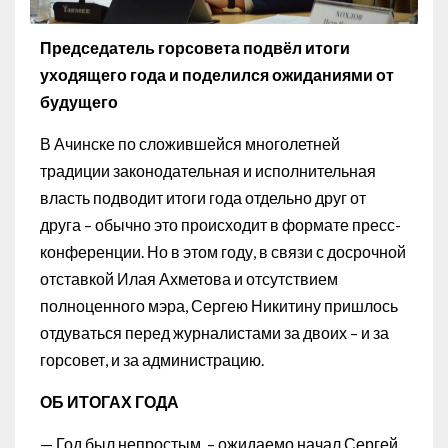
Председатель горсовета подвёл итоги
уходящего года и поделился ожиданиями от
будущего
В Ачинске по сложившейся многолетней
традиции законодательная и исполнительная
власть подводит итоги года отдельно друг от
друга – обычно это происходит в формате пресс-
конференции. Но в этом году, в связи с досрочной
отставкой Илая Ахметова и отсутствием
полноценного мэра, Сергею Никитину пришлось
отдуваться перед журналистами за двоих – и за
горсовет, и за администрацию.
ОБ ИТОГАХ ГОДА
— Год был непростым, – ожидаемо начал Сергей