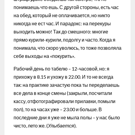
понимаешь что ешь. С другой стороны, есть час
на обед, который не оплачивается, но никто
никогда не ест час. И парадокс: на перекуры
выходить можно! Так до смешного: многие
прямо курили-курили, подолгу и часто. Когда я
понимала, что скоро уволюсь, то тоже позволяла
себе выходы на «покурить».
Рабочий день по табелю – 12-часовой, но: я
прихожу в 8.15 и ухожу в 22.00. И то не всегда
так: на практике зачастую пока ты переделаешь
все дела в конце смены (закрыли, посчитали
кассу, отфотографировали прилавки, помыли
пол), то на часах уже – 23.00 и больше. В
последние дни я уже не мыла полы – у нас было
чисто, лето же. (
Улыбается
).