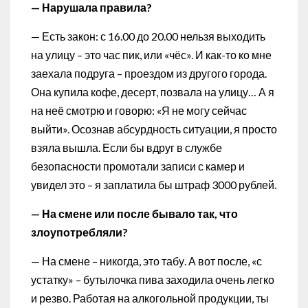
— Нарушала правила?
— Есть закон: с 16.00 до 20.00 нельзя выходить
на улицу – это час пик, или «чёс». И как-то ко мне
заехала подруга – проездом из другого города.
Она купила кофе, десерт, позвала на улицу… А я
на неё смотрю и говорю: «Я не могу сейчас
выйти». Осознав абсурдность ситуации, я просто
взяла вышла. Если бы вдруг в службе
безопасности промотали записи с камер и
увидел это – я заплатила бы штраф 3000 рублей.
— На смене или после бывало так, что
злоупотребляли?
— На смене – никогда, это табу. А вот после, «с
устатку» – бутылочка пива заходила очень легко
и резво. Работая на алкогольной продукции, ты