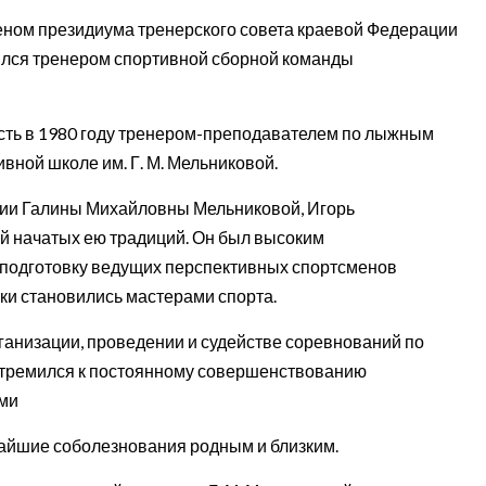
членом президиума тренерского совета краевой Федерации
лялся тренером спортивной сборной команды
сть в 1980 году тренером-преподавателем по лыжным
ивной школе им. Г. М. Мельниковой.
сии Галины Михайловны Мельниковой, Игорь
й начатых ею традиций. Он был высоким
 подготовку ведущих перспективных спортсменов
ики становились мастерами спорта.
ганизации, проведении и судействе соревнований по
 стремился к постоянному совершенствованию
ами
айшие соболезнования родным и близким.