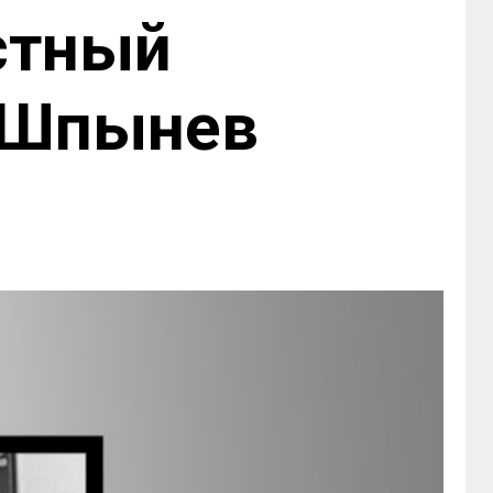
стный
ь Шпынев