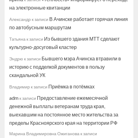
на электронные квитанции
В Ачинске работает горячая линия
Александр
к записи
по автобусным маршрутам
Из бывшего здания МТТ сделают
Татьяна
к записи
культурно-досуговый кластер
Бывшего мэра Ачинска втравили в
Эндрю
к записи
историю с подделкой документов в пользу
скандальной УК
Приёмка в потёмках
Владимир
к записи
adm
Предоставление ежемесячной
к записи
денежной выплаты ветеранам труда края,
выехавшим на постоянное место жительства за
пределы Красноярского края на территории РФ
Марина Владимировна Ожиганова
к записи