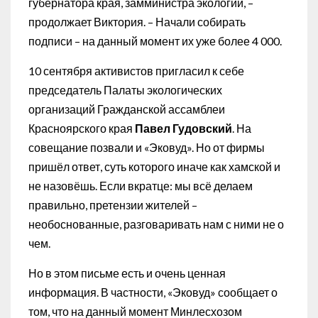
губернатора края, замминистра экологии, –
продолжает Виктория. – Начали собирать
подписи – на данный момент их уже более 4 000.
10 сентября активистов пригласил к себе
председатель Палаты экологических
организаций Гражданской ассамблеи
Красноярского края
Павел Гудовский
. На
совещание позвали и «Эковуд». Но от фирмы
пришёл ответ, суть которого иначе как хамской и
не назовёшь. Если вкратце: мы всё делаем
правильно, претензии жителей –
необоснованные, разговаривать нам с ними не о
чем.
Но в этом письме есть и очень ценная
информация. В частности, «Эковуд» сообщает о
том, что на данный момент Минлесхозом