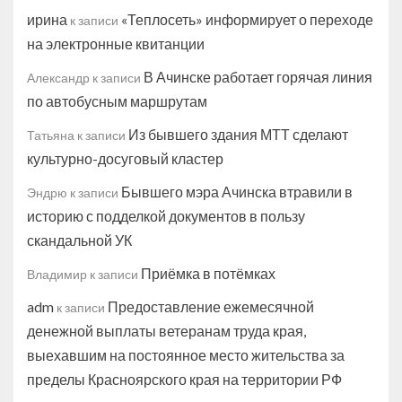
ирина
«Теплосеть» информирует о переходе
к записи
на электронные квитанции
В Ачинске работает горячая линия
Александр
к записи
по автобусным маршрутам
Из бывшего здания МТТ сделают
Татьяна
к записи
культурно-досуговый кластер
Бывшего мэра Ачинска втравили в
Эндрю
к записи
историю с подделкой документов в пользу
скандальной УК
Приёмка в потёмках
Владимир
к записи
adm
Предоставление ежемесячной
к записи
денежной выплаты ветеранам труда края,
выехавшим на постоянное место жительства за
пределы Красноярского края на территории РФ