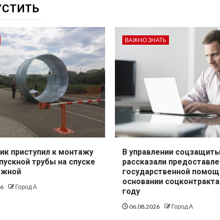
УСТИТЬ
ВАЖНО ЗНАТЬ
ик приступил к монтажу
В управлении соцзащит
пускной трубы на спуске
рассказали предоставле
ежной
государственной помощ
основании соцконтракта
26
Город А
году
06.08.2026
Город А