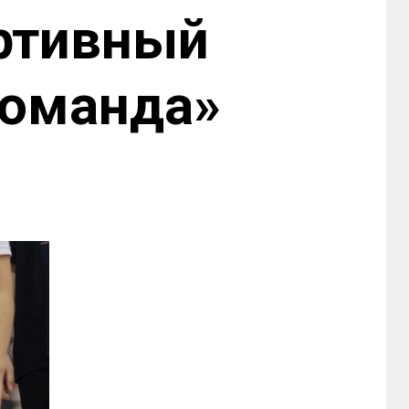
ортивный
команда»