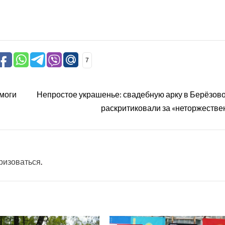
7
омоги
Непростое украшенье: свадебную арку в Берёзов
раскритиковали за «неторжестве
ризоваться
.