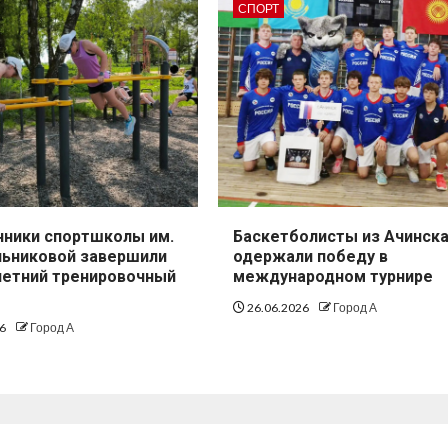
СПОРТ
нники спортшколы им.
Баскетболисты из Ачинск
ельниковой завершили
одержали победу в
летний тренировочный
международном турнире
26.06.2026
Город А
26
Город А