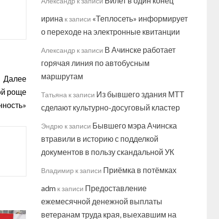
Билет в один конец
Александр
к записи
ирина
«Теплосеть» информирует
к записи
о переходе на электронные квитанции
В Ачинске работает
Александр
к записи
горячая линия по автобусным
маршрутам
Далее
ой роще
Из бывшего здания МТТ
Татьяна
к записи
нность»
сделают культурно-досуговый кластер
Бывшего мэра Ачинска
Эндрю
к записи
втравили в историю с подделкой
документов в пользу скандальной УК
Приёмка в потёмках
Владимир
к записи
adm
Предоставление
к записи
ежемесячной денежной выплаты
ветеранам труда края, выехавшим на