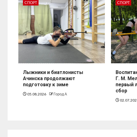
СПОРТ
СПОРТ
Лыжники и биатлонисты
Воспита
Ачинска продолжают
Г. М. М
подготовку к зиме
первый 
сбор
05.08.2026
Город А
02.07.20