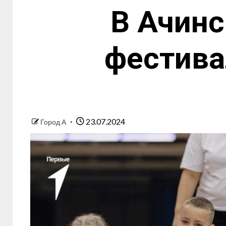
В Ачинс
фестива
23.07.2024
Город А