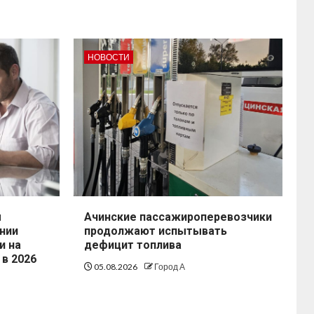
НОВОСТИ
ы
Ачинские пассажироперевозчики
нии
продолжают испытывать
и на
дефицит топлива
 в 2026
05.08.2026
Город А