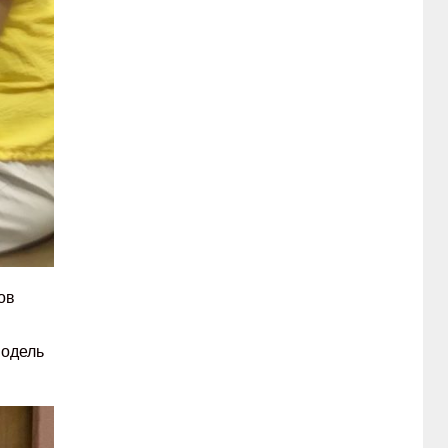
ов
модель