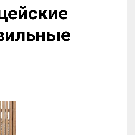
цейские
авильные