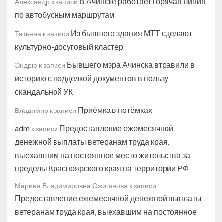
В Ачинске работает горячая линия
Александр
к записи
по автобусным маршрутам
Из бывшего здания МТТ сделают
Татьяна
к записи
культурно-досуговый кластер
Бывшего мэра Ачинска втравили в
Эндрю
к записи
историю с подделкой документов в пользу
скандальной УК
Приёмка в потёмках
Владимир
к записи
adm
Предоставление ежемесячной
к записи
денежной выплаты ветеранам труда края,
выехавшим на постоянное место жительства за
пределы Красноярского края на территории РФ
Марина Владимировна Ожиганова
к записи
Предоставление ежемесячной денежной выплаты
ветеранам труда края, выехавшим на постоянное