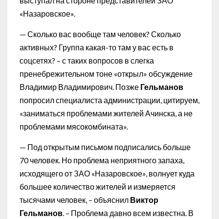
выступал на стороне представителей ЗАО
«Назаровское».
— Сколько вас вообще там человек? Сколько
активных? Группа какая-то там у вас есть в
соцсетях? – с таких вопросов в слегка
пренебрежительном тоне «открыл» обсуждение
Владимир Владимирович. Позже
Гельманов
попросил специалиста администрации, цитируем,
«заниматься проблемами жителей Ачинска, а не
проблемами мясокомбината».
— Под открытым письмом подписались больше
70 человек. Но проблема неприятного запаха,
исходящего от ЗАО «Назаровское», волнует куда
большее количество жителей и измеряется
тысячами человек, – объяснил
Виктор
Гельманов
. – Проблема давно всем известна. В