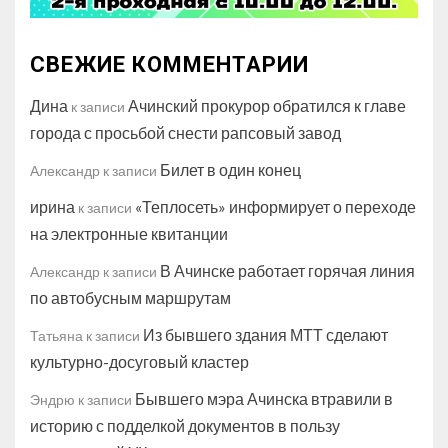
СВЕЖИЕ КОММЕНТАРИИ
Дина
Ачинский прокурор обратился к главе
к записи
города с просьбой снести рапсовый завод
Билет в один конец
Александр
к записи
ирина
«Теплосеть» информирует о переходе
к записи
на электронные квитанции
В Ачинске работает горячая линия
Александр
к записи
по автобусным маршрутам
Из бывшего здания МТТ сделают
Татьяна
к записи
культурно-досуговый кластер
Бывшего мэра Ачинска втравили в
Эндрю
к записи
историю с подделкой документов в пользу