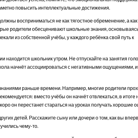
заметно повысить интеллектуальные достижения.
должны восприниматься не как тягостное обременение, а как
торые родители обесценивают школьные знания, основываясь
екали из собственной учёбы, у каждого ребёнка свой путь к
нии находится школьник утром. Не отпускайте на занятия го
школа начнёт ассоциироваться с негативными ощущениями, и
 знаниями раньше времени. Например, многие родители про
екомендуется: вместо учёбы он начнёт отвлекаться, в итоге 
коро он перестанет стараться на уроках получать хорошие о
других детей. Расскажите сыну или дочери о том, как вы впе
 учились чему-то.