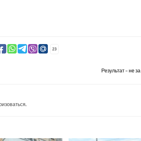
23
Результат – не з
ризоваться
.