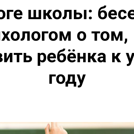
оге школы: бес
хологом о том,
вить ребёнка к 
году