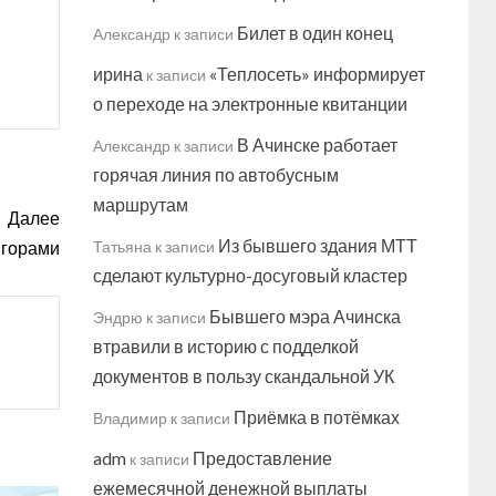
Билет в один конец
Александр
к записи
ирина
«Теплосеть» информирует
к записи
о переходе на электронные квитанции
В Ачинске работает
Александр
к записи
горячая линия по автобусным
маршрутам
Далее
Из бывшего здания МТТ
а горами
Татьяна
к записи
сделают культурно-досуговый кластер
Бывшего мэра Ачинска
Эндрю
к записи
втравили в историю с подделкой
документов в пользу скандальной УК
Приёмка в потёмках
Владимир
к записи
adm
Предоставление
к записи
ежемесячной денежной выплаты