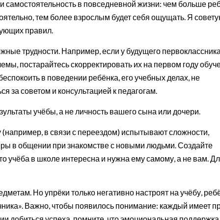
 и самостоятельность в повседневной жизни: чем больше ре
оятельно, тем более взрослым будет себя ощущать. Я совет
ующих правил.
жные трудности. Например, если у будущего первоклассника
емы, постарайтесь скорректировать их на первом году обуч
 беспокоить в поведении ребёнка, его учебных делах, не
я за советом и консультацией к педагогам.
зультаты учёбы, а не личность вашего сына или дочери.
 (например, в связи с переездом) испытывают сложности,
ры в общении при знакомстве с новыми людьми. Создайте
о учёба в школе интересна и нужна ему самому, а не вам. Д
едметам. Но упрёки только негативно настроят на учёбу, реб
ечника». Важно, чтобы появилось понимание: каждый имеет п
нии добиться успеха, помните, что эмоциональная поддержка