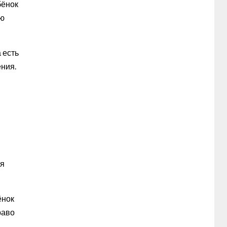
бёнок
ую
 есть
ения.
ля
ёнок
раво