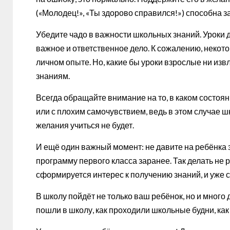
(«Молодец!», «Ты здорово справился!») способна 
Убедите чадо в важности школьных знаний. Уроки 
важное и ответственное дело. К сожалению, неко
личном опыте. Но, какие бы уроки взрослые ни извл
знаниям.
Всегда обращайте внимание на то, в каком состоя
или с плохим самочувствием, ведь в этом случае 
желания учиться не будет.
И ещё один важный момент: не давите на ребёнка
программу первого класса заранее. Так делать не р
сформируется интерес к получению знаний, и уже с
В школу пойдёт не только ваш ребёнок, но и много 
пошли в школу, как проходили школьные будни, как