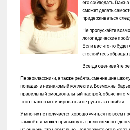
его соблюдать. Важна
сможет делать самост
придерживаться след
Не пропускайте возмо
логопедические пробл
Если вас что-то будет
стесняйтесь обращатьс
Всегда оценивайте ре
Первоклассники, а также ребята, сменившие школу
попадая в незнакомый коллектив. Возможны барье
правильный эмоциональный настрой, объясните, чт
этого важно мотивировать и не ругать за ошибки.
У многих не получается хорошо учиться по всем пр
замкнётся, может привыкнуть к роли «вечного дво
на ошибку, это нормально. Поддержите его в жела