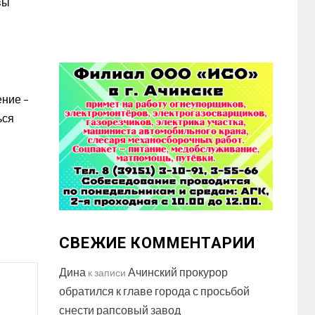
вы
ение –
ься
СВЕЖИЕ КОММЕНТАРИИ
Дина
Ачинский прокурор
к записи
обратился к главе города с просьбой
снести рапсовый завод