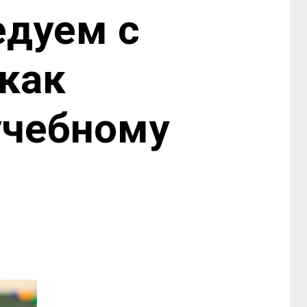
едуем с
 как
учебному