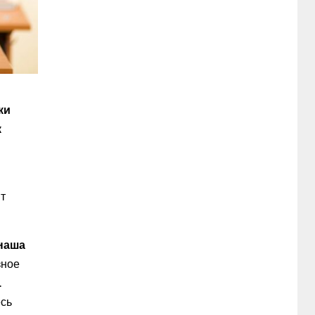
ки
к
ит
наша
зное
.
есь