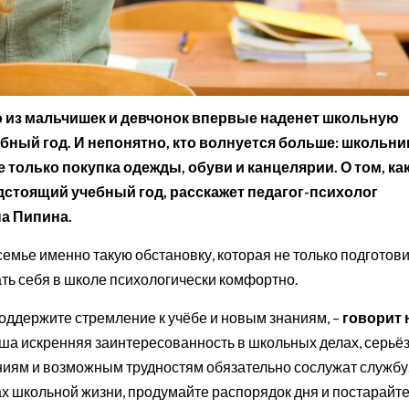
то из мальчишек и девчонок впервые наденет школьную
бный год. И непонятно, кто волнуется больше: школьни
е только покупка одежды, обуви и канцелярии. О том, ка
дстоящий учебный год, расскажет педагог-психолог
а Пипина.
семье именно такую обстановку, которая не только подготов
ать себя в школе психологически комфортно.
оддержите стремление к учёбе и новым знаниям, –
говорит 
ваша искренняя заинтересованность в школьных делах, серьё
иям и возможным трудностям обязательно сослужат службу
х школьной жизни, продумайте распорядок дня и постарайт