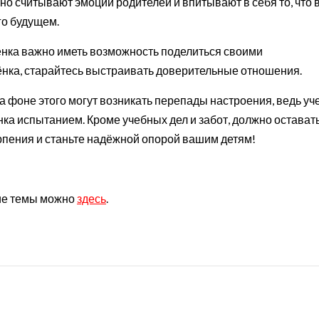
сно считывают эмоции родителей и впитывают в себя то, что 
го будущем.
бёнка важно иметь возможность поделиться своими
нка, старайтесь выстраивать доверительные отношения.
а фоне этого могут возникать перепады настроения, ведь уч
ёнка испытанием. Кроме учебных дел и забот, должно остават
рпения и станьте надёжной опорой вашим детям!
гие темы можно
здесь
.