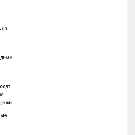
 на
лодным
ходят
не
ценки.
рвые