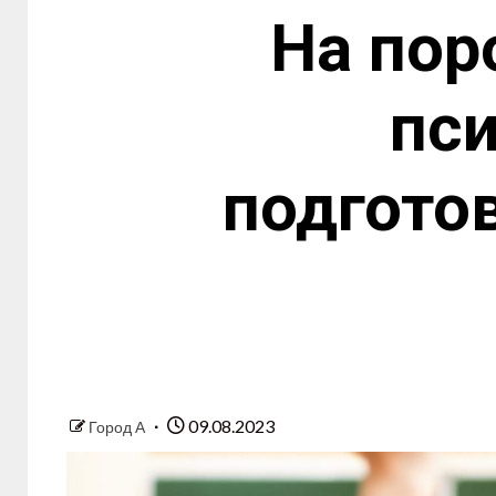
На пор
пси
подгото
09.08.2023
Город А