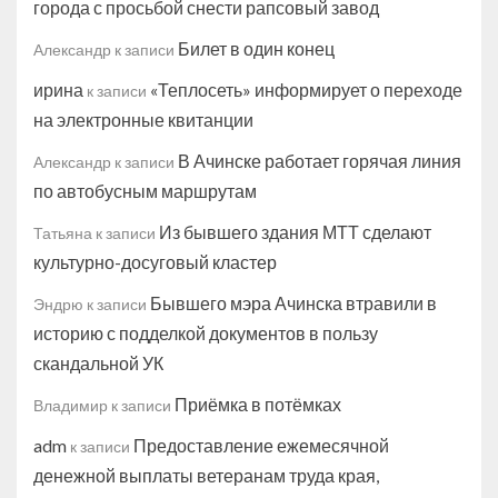
города с просьбой снести рапсовый завод
Билет в один конец
Александр
к записи
ирина
«Теплосеть» информирует о переходе
к записи
на электронные квитанции
В Ачинске работает горячая линия
Александр
к записи
по автобусным маршрутам
Из бывшего здания МТТ сделают
Татьяна
к записи
культурно-досуговый кластер
Бывшего мэра Ачинска втравили в
Эндрю
к записи
историю с подделкой документов в пользу
скандальной УК
Приёмка в потёмках
Владимир
к записи
adm
Предоставление ежемесячной
к записи
денежной выплаты ветеранам труда края,