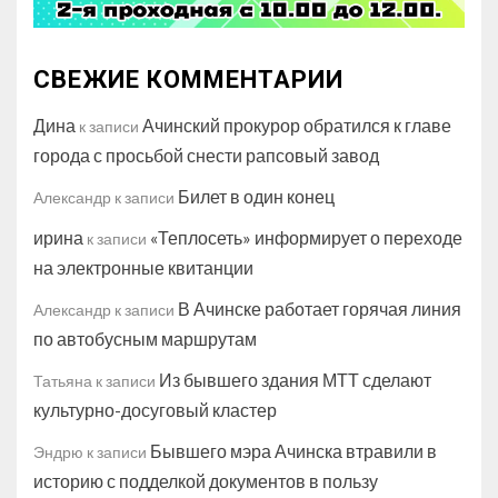
СВЕЖИЕ КОММЕНТАРИИ
Дина
Ачинский прокурор обратился к главе
к записи
города с просьбой снести рапсовый завод
Билет в один конец
Александр
к записи
ирина
«Теплосеть» информирует о переходе
к записи
на электронные квитанции
В Ачинске работает горячая линия
Александр
к записи
по автобусным маршрутам
Из бывшего здания МТТ сделают
Татьяна
к записи
культурно-досуговый кластер
Бывшего мэра Ачинска втравили в
Эндрю
к записи
историю с подделкой документов в пользу